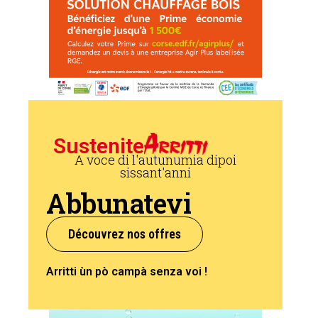
Sustenite
A voce di l'autunumia dipoi
sissant'anni
Abbunatevi
Découvrez nos offres
Arritti ùn pò campà senza voi !