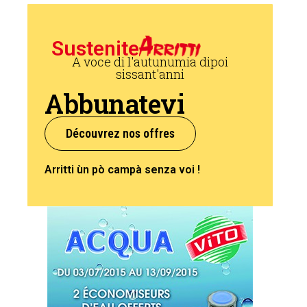
Sustenite
A voce di l'autunumia dipoi
sissant'anni
Abbunatevi
Découvrez nos offres
Arritti ùn pò campà senza voi !