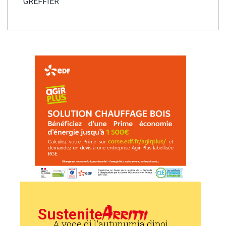
GREFFIER
Sustenite
A voce di l'autunumia dipoi