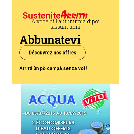
Sustenite
A voce di l'autunumia dipoi
sissant'anni
Abbunatevi
Découvrez nos offres
Arritti ùn pò campà senza voi !