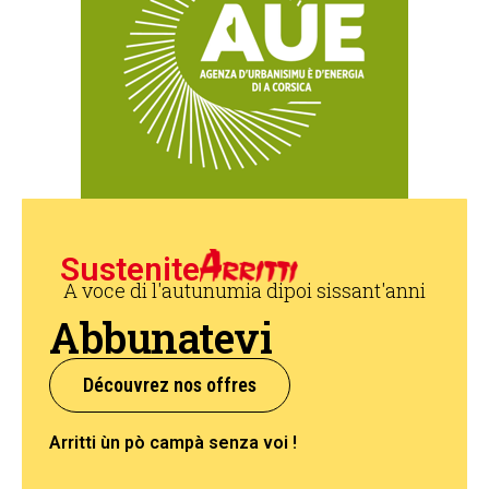
Sustenite
A voce di l'autunumia dipoi sissant'anni
Abbunatevi
Découvrez nos offres
Arritti ùn pò campà senza voi !