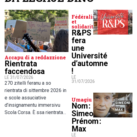
Fédéralisme
et
solidarité
R&PS
fera
une
Université
Accapu di a reddazzione
d’automne
Rientrata
!
faccendosa
LE
LE 31/07/2026
31/07/2026
270 zitelli feranu a so
rientrata di sittembre 2026 in
e scole assuciative
Umagiu
Nom :
d’insignamentu immersivu
Simeoni,
Scola Corsa. È ssa rientrata…
Prénom :
Max
LE