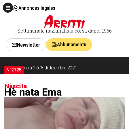
Annonces légales
Settimanale naziunalistu corsu dapoi 1966
Abbunamentu
Newsletter
da u 2 à l’8 di dicembre 2021
N°2725
Nàscita
Hè nata Ema