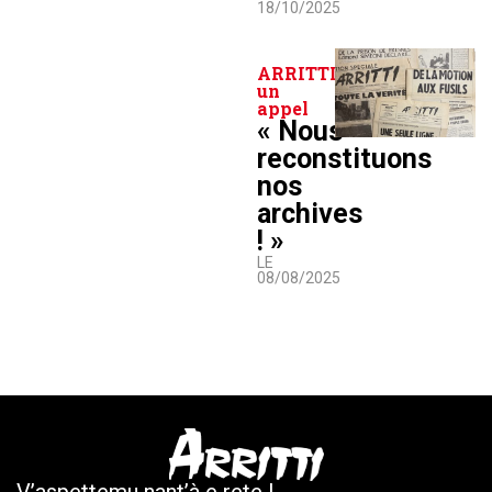
18/10/2025
ARRITTI lance
un
appel
« Nous
reconstituons
nos
archives
! »
LE
08/08/2025