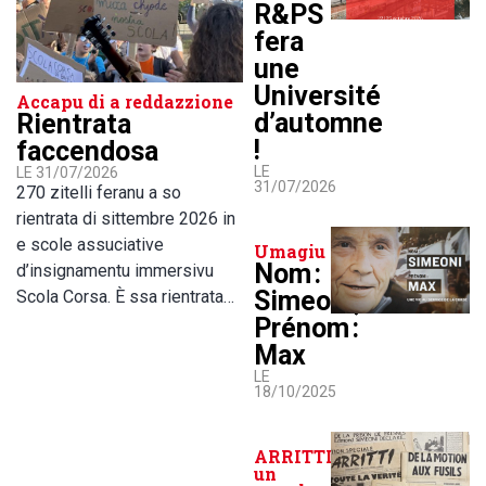
R&PS
fera
une
Université
Accapu di a reddazzione
d’automne
Rientrata
!
faccendosa
LE
LE 31/07/2026
31/07/2026
270 zitelli feranu a so
rientrata di sittembre 2026 in
e scole assuciative
Umagiu
Nom :
d’insignamentu immersivu
Simeoni,
Scola Corsa. È ssa rientrata…
Prénom :
Max
LE
18/10/2025
ARRITTI lance
un