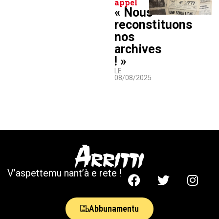
appel
« Nous
reconstituons
nos
archives
! »
LE
08/08/2025
V’aspettemu nant’à e rete !
Abbunamentu