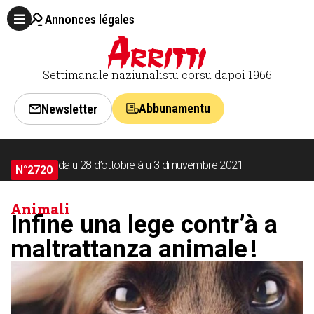
Annonces légales
Settimanale naziunalistu corsu dapoi 1966
Abbunamentu
Newsletter
da u 28 d’ottobre à u 3 di nuvembre 2021
N°2720
Animali
Infine una lege contr’à a
maltrattanza animale !