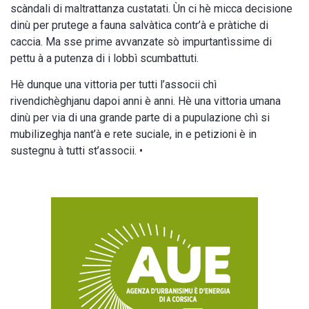
scàndali di maltrattanza custatati. Ùn ci hè micca decisione
dinù per prutege a fauna salvàtica contr’à e pràtiche di
caccia. Ma sse prime avvanzate sò impurtantìssime di
pettu à a putenza di i lobbì scumbattuti.
Hè dunque una vittoria per tutti l’associi chì
rivendichèghjanu dapoi anni è anni. Hè una vittoria umana
dinù per via di una grande parte di a pupulazione chì si
mubilizeghja nant’à e rete suciale, in e petizioni è in
sustegnu à tutti st’associi. •