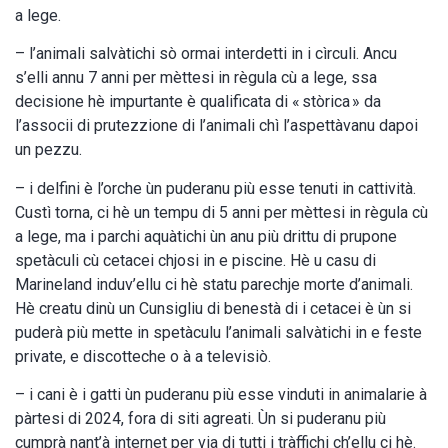
a lege.
– l’animali salvàtichi sò ormai interdetti in i cìrculi. Ancu
s’elli annu 7 anni per mèttesi in règula cù a lege, ssa
decisione hè impurtante è qualificata di « stòrica » da
l’associi di prutezzione di l’animali chì l’aspettàvanu dapoi
un pezzu.
– i delfini è l’orche ùn puderanu più esse tenuti in cattività.
Custì torna, ci hè un tempu di 5 anni per mèttesi in règula cù
a lege, ma i parchi aquàtichi ùn anu più drittu di prupone
spetàculi cù cetacei chjosi in e piscine. Hè u casu di
Marineland induv’ellu ci hè statu parechje morte d’animali.
Hè creatu dinù un Cunsigliu di benestà di i cetacei è ùn si
puderà più mette in spetàculu l’animali salvàtichi in e feste
private, e discotteche o à a televisiò.
– i cani è i gatti ùn puderanu più esse vinduti in animalarie à
pàrtesi di 2024, fora di siti agreati. Ùn si puderanu più
cumprà nant’à internet per via di tutti i tràffichi ch’ellu ci hè.