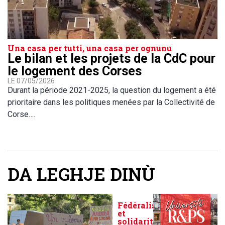
Una casa per tutti, una casa per ognunu
Le bilan et les projets de la CdC pour
le logement des Corses
LE 07/05/2026
Durant la période 2021-2025, la question du logement a été
prioritaire dans les politiques menées par la Collectivité de
Corse….
DA LEGHJE DINÙ
Fédéralisme
et
solidarité