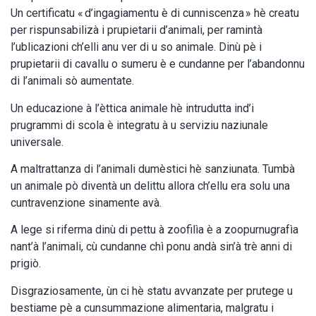
Un certificatu « d’ingagiamentu è di cunniscenza » hè creatu
per rispunsabilizà i prupietarii d’animali, per ramintà
l’ublicazioni ch’elli anu ver di u so animale. Dinù pè i
prupietarii di cavallu o sumeru è e cundanne per l’abandonnu
di l’animali sò aumentate.
Un educazione à l’èttica animale hè intrudutta ind’i
prugrammi di scola è integratu à u serviziu naziunale
universale.
A maltrattanza di l’animali dumèstici hè sanziunata. Tumbà
un animale pò diventà un delittu allora ch’ellu era solu una
cuntravenzione sinamente avà.
A lege si riferma dinù di pettu à zoofilìa è a zoopurnugrafìa
nant’à l’animali, cù cundanne chì ponu andà sin’à trè anni di
prigiò.
Disgraziosamente, ùn ci hè statu avvanzate per prutege u
bestiame pè a cunsummazione alimentaria, malgratu i