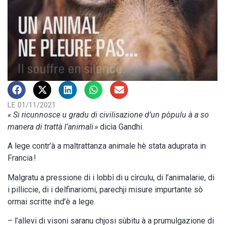
LE 01/11/2021
« Si ricunnosce u gradu di civilisazione d’un pòpulu à a so
manera di trattà l’animali »
dicìa Gandhi.
A lege contr’à a maltrattanza animale hè stata aduprata in
Francia !
Malgratu a pressione di i lobbì di u cìrculu, di l’animalarie, di
i pilliccie, di i delfinariomi, parechji misure impurtante sò
ormai scritte ind’è a lege.
– l’allevi di visoni saranu chjosi sùbitu à a prumulgazione di