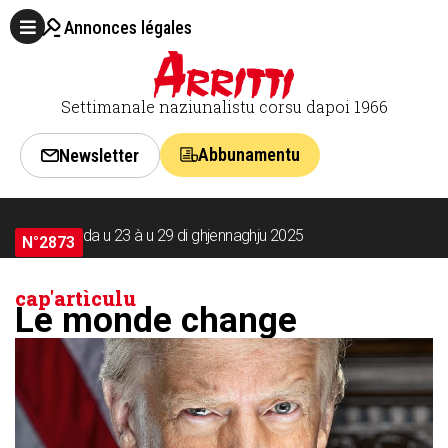
Annonces légales
Settimanale naziunalistu corsu dapoi 1966
Abbunamentu
Newsletter
da u 23 à u 29 di ghjennaghju 2025
N°2873
cap'artìculu
Le monde change