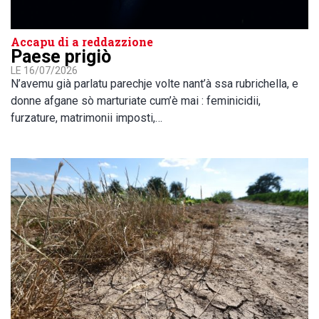
Accapu di a reddazzione
Paese prigiò
LE 16/07/2026
N’avemu già parlatu parechje volte nant’à ssa rubrichella, e
donne afgane sò marturiate cum’è mai : feminicidii,
furzature, matrimonii imposti,…