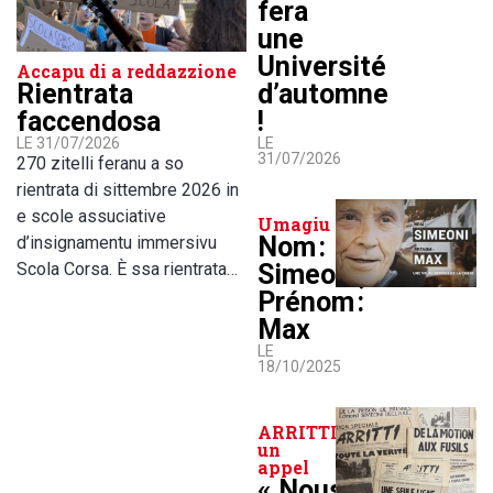
fera
une
Université
Accapu di a reddazzione
d’automne
Rientrata
!
faccendosa
LE
LE 31/07/2026
31/07/2026
270 zitelli feranu a so
rientrata di sittembre 2026 in
e scole assuciative
Umagiu
Nom :
d’insignamentu immersivu
Simeoni,
Scola Corsa. È ssa rientrata…
Prénom :
Max
LE
18/10/2025
ARRITTI lance
un
appel
« Nous