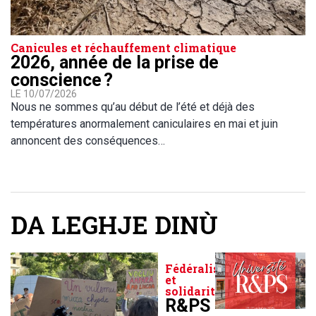
Canicules et réchauffement climatique
2026, année de la prise de
conscience ?
LE 10/07/2026
Nous ne sommes qu’au début de l’été et déjà des
températures anormalement caniculaires en mai et juin
annoncent des conséquences…
DA LEGHJE DINÙ
Fédéralisme
et
solidarité
R&PS