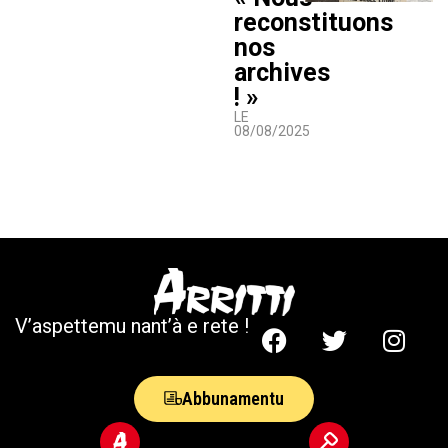
reconstituons
nos
archives
! »
LE
08/08/2025
V’aspettemu nant’à e rete !
Abbunamentu