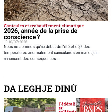
Canicules et réchauffement climatique
2026, année de la prise de
conscience ?
LE 10/07/2026
Nous ne sommes qu’au début de l’été et déjà des
températures anormalement caniculaires en mai et juin
annoncent des conséquences…
DA LEGHJE DINÙ
Fédéralisme
et
solidarité