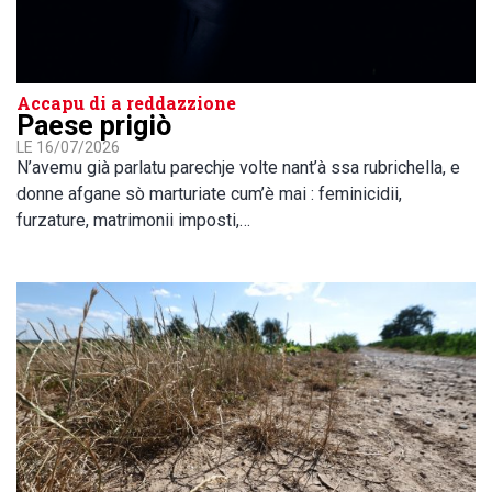
Accapu di a reddazzione
Paese prigiò
LE 16/07/2026
N’avemu già parlatu parechje volte nant’à ssa rubrichella, e
donne afgane sò marturiate cum’è mai : feminicidii,
furzature, matrimonii imposti,…