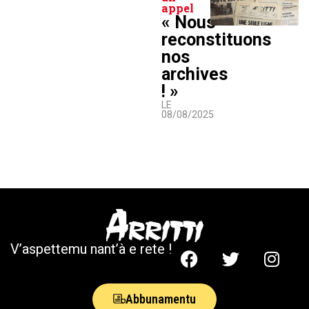
appel
« Nous
reconstituons
nos
archives
! »
LE
08/08/2025
V’aspettemu nant’à e rete !
Abbunamentu