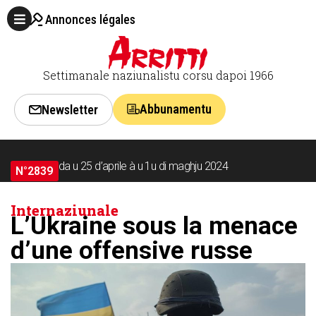
Annonces légales
Settimanale naziunalistu corsu dapoi 1966
Abbunamentu
Newsletter
da u 25 d’aprile à u 1u di maghju 2024
N°2839
Internaziunale
L’Ukraine sous la menace
d’une offensive russe