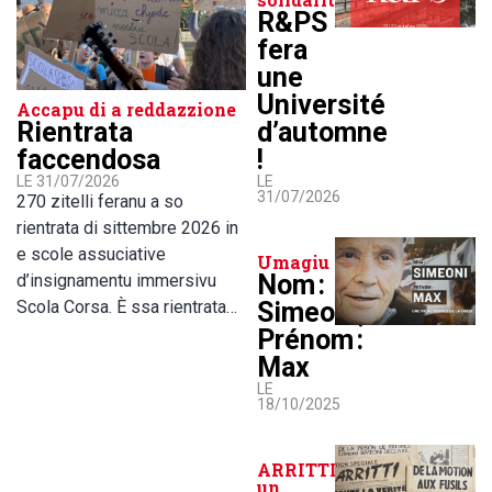
R&PS
fera
une
Université
Accapu di a reddazzione
d’automne
Rientrata
!
faccendosa
LE
LE 31/07/2026
31/07/2026
270 zitelli feranu a so
rientrata di sittembre 2026 in
e scole assuciative
Umagiu
Nom :
d’insignamentu immersivu
Simeoni,
Scola Corsa. È ssa rientrata…
Prénom :
Max
LE
18/10/2025
ARRITTI lance
un