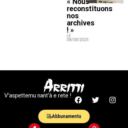
« Nous
reconstituons
nos
archives
! »
LE
08/08/2025
V’aspettemu nant’à e rete !
Abbunamentu