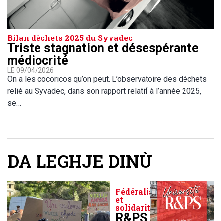
Bilan déchets 2025 du Syvadec
Triste stagnation et désespérante
médiocrité
LE 09/04/2026
On a les cocoricos qu’on peut. L’observatoire des déchets
relié au Syvadec, dans son rapport relatif à l’année 2025,
se…
DA LEGHJE DINÙ
Fédéralisme
et
solidarité
R&PS