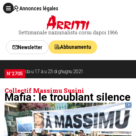
Annonces légales
Settimanale naziunalistu corsu dapoi 1966
Abbunamentu
Newsletter
da u 17 à u 23 di ghugnu 2021
N°2705
Collectif Massimu Susini
Mafia : le troublant silence