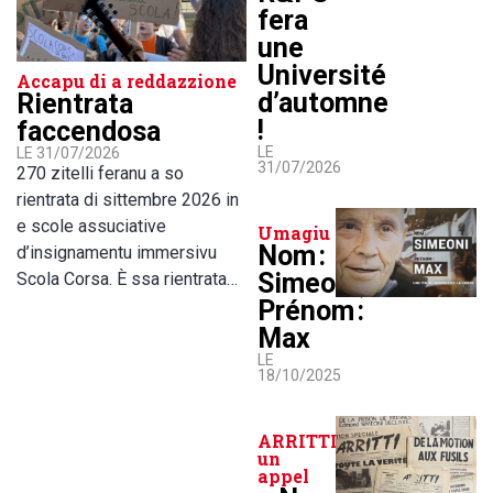
fera
une
Université
Accapu di a reddazzione
d’automne
Rientrata
!
faccendosa
LE
LE 31/07/2026
31/07/2026
270 zitelli feranu a so
rientrata di sittembre 2026 in
e scole assuciative
Umagiu
Nom :
d’insignamentu immersivu
Simeoni,
Scola Corsa. È ssa rientrata…
Prénom :
Max
LE
18/10/2025
ARRITTI lance
un
appel