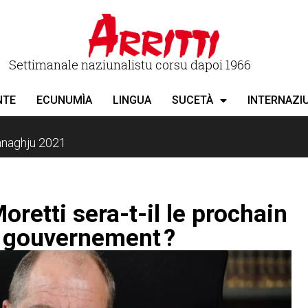
Settimanale naziunalistu corsu dapoi 1966
NTE
ECUNUMÌA
LINGUA
SUCETÀ
INTERNAZI
ennaghju 2021
retti sera-t-il le prochain
u gouvernement ?