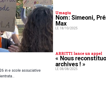
Umagiu
Nom : Simeoni, Pré
Max
LE 18/10/2025
ARRITTI lance un appel
« Nous reconstitu
archives ! »
LE 08/08/2025
026 in e scole assuciative
ientrata…