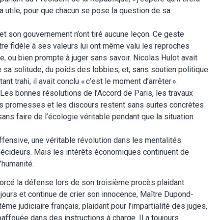
a utile, pour que chacun se pose la question de sa
 son gouvernement n’ont tiré aucune leçon. Ce geste
stre fidèle à ses valeurs lui ont même valu les reproches
e, ou bien prompte à juger sans savoir. Nicolas Hulot avait
e sa solitude, du poids des lobbies, et, sans soutien politique
nt trahi, il avait conclu «
c’est le moment d’arrêter
».
n. Les bonnes résolutions de l’Accord de Paris, les travaux
es promesses et les discours restent sans suites concrètes
ns faire de l’écologie véritable pendant que la situation
ffensive, une véritable révolution dans les mentalités.
 décideurs. Mais les intérêts économiques continuent de
l’humanité.
forcé la défense lors de son troisième procès plaidant
jours et continue de crier son innocence, Maître Dupond-
me judiciaire français, plaidant pour l’impartialité des juges,
affouée dans des instructions à charge. Il a toujours