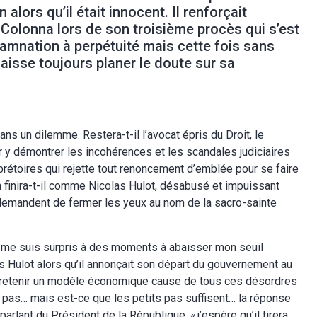
alors qu’il était innocent. Il renforçait
Colonna lors de son troisième procès qui s’est
amnation à perpétuité mais cette fois sans
laisse toujours planer le doute sur sa
ns un dilemme. Restera-t-il l’avocat épris du Droit, le
 y démontrer les incohérences et les scandales judiciaires
prétoires qui rejette tout renoncement d’emblée pour se faire
n finira-t-il comme Nicolas Hulot, désabusé et impuissant
 demandent de fermer les yeux au nom de la sacro-sainte
 me suis surpris à des moments à abaisser mon seuil
as Hulot alors qu’il annonçait son départ du gouvernement au
tretenir un modèle économique cause de tous ces désordres
 pas… mais est-ce que les petits pas suffisent… la réponse
n parlant du Président de la République, «
j’espère qu’il tirera