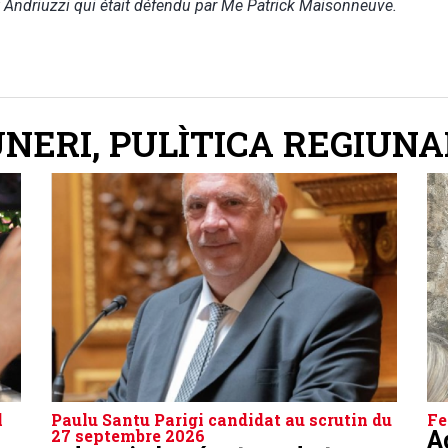
Andriuzzi qui était défendu par Me Patrick Maisonneuve.
UNERI
,
PULÌTICA REGIUNA
l
Paulu Santu Parigi candidat au scrutin du
Fe
27 septembre 2026
A