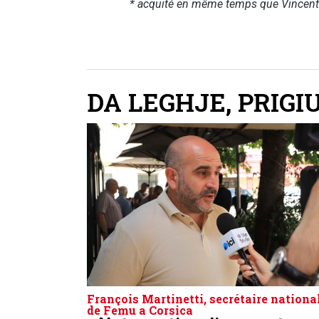
* acquité en même temps que Vincent 
DA LEGHJE
,
PRIGI
François Martinetti, secrétaire nationa
de Femu a Corsica