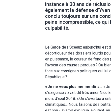
instance à 30 ans de réclusion 
également la défense d’Yvan 
conclu toujours sur une cond
peine incompressible, ce qui 
culpabilité.
Le Garde des Sceaux aujourd’hui est da
décortiqueur des dossiers lourds pour
en puissance, le coureur de fond des 
l’avocat des causes perdues
? Ou bie
face aux consignes politiques qui lui
République
?
«
Je ne veux plus me mentir
»…
«
Je
d’exigence
» avait dit très amer Nicol
mois d’août 2018. «
On s’évertue à en
climatiques… Nous faisons des petits
est non
» avait-il expliqué, ajoutant, e