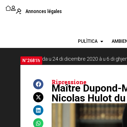
Annonces légales
PULÌTICA
AMBIE
da u 24 di dicembre 2020 à u 6 di ghj
N°2681h
Ripressione
Maître Dupond-Mo
Nicolas Hulot d