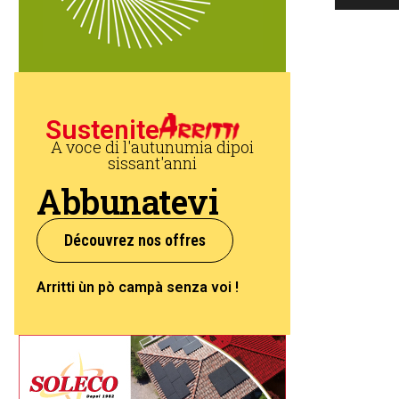
Sustenite
A voce di l'autunumia dipoi
sissant'anni
Abbunatevi
Découvrez nos offres
Arritti ùn pò campà senza voi !