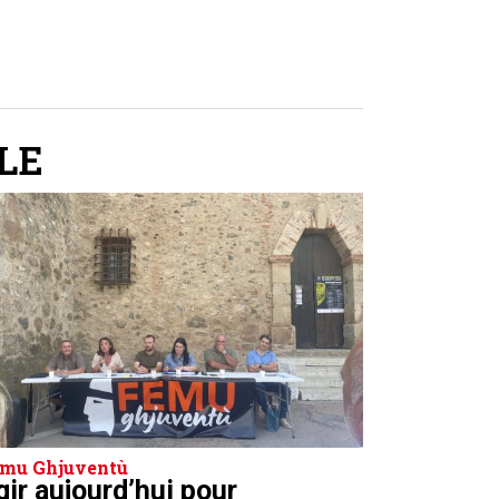
LE
mu Ghjuventù
gir aujourd’hui pour