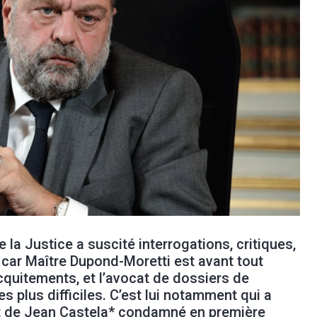
 la Justice a suscité interrogations, critiques,
 car Maître Dupond-Moretti est avant tout
quitements, et l’avocat de dossiers de
es plus difficiles. C’est lui notamment qui a
t de Jean Castela* condamné en première