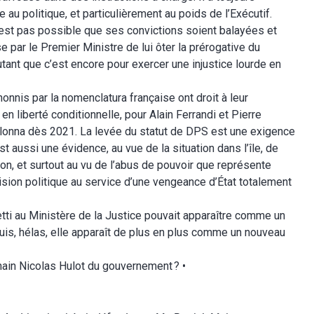
e au politique, et particulièrement au poids de l’Exécutif.
 n’est pas possible que ses convictions soient balayées et
se par le Premier Ministre de lui ôter la prérogative du
tant que c’est encore pour exercer une injustice lourde en
onnis par la nomenclatura française ont droit à leur
en liberté conditionnelle, pour Alain Ferrandi et Pierre
lonna dès 2021. La levée du statut de DPS est une exigence
t aussi une évidence, au vue de la situation dans l’île, de
n, et surtout au vu de l’abus de pouvoir que représente
cision politique au service d’une vengeance d’État totalement
ti au Ministère de la Justice pouvait apparaître comme un
is, hélas, elle apparaît de plus en plus comme un nouveau
chain Nicolas Hulot du gouvernement
? •