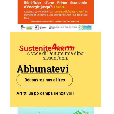
Sustenite
A voce di l'autunumia dipoi
sissant'anni
Abbunatevi
Découvrez nos offres
Arritti ùn pò campà senza voi !