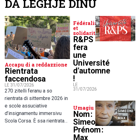
DA LEGHJE DINÙ
Fédéralisme
et
solidarité
R&PS
fera
une
Université
Accapu di a reddazzione
d’automne
Rientrata
!
faccendosa
LE
LE 31/07/2026
31/07/2026
270 zitelli feranu a so
rientrata di sittembre 2026 in
e scole assuciative
Umagiu
Nom :
d’insignamentu immersivu
Simeoni,
Scola Corsa. È ssa rientrata…
Prénom :
Max