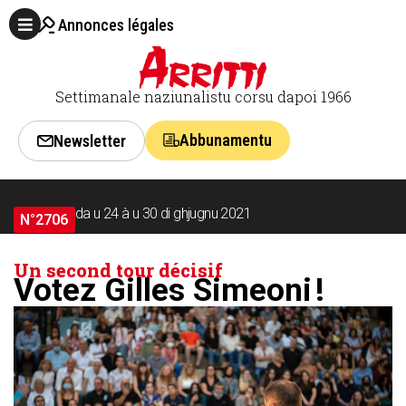
Annonces légales
Settimanale naziunalistu corsu dapoi 1966
Abbunamentu
Newsletter
da u 24 à u 30 di ghjugnu 2021
N°2706
Un second tour décisif
Votez Gilles Simeoni !