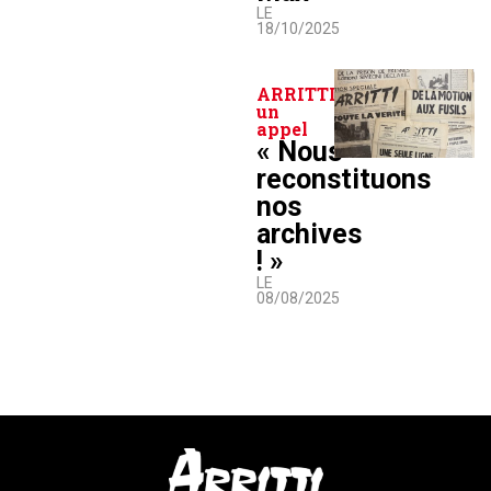
LE
18/10/2025
ARRITTI lance
un
appel
« Nous
reconstituons
nos
archives
! »
LE
08/08/2025