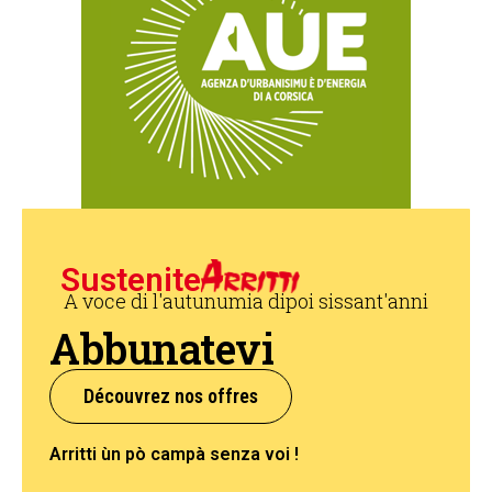
Sustenite
A voce di l'autunumia dipoi sissant'anni
Abbunatevi
Découvrez nos offres
Arritti ùn pò campà senza voi !