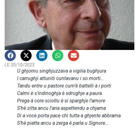
LE 20/10/2023
U ghjornu singhjuzzava a vigilia bughjura
I carrughji attuniti cuntavanu i so morti…
Tandu entre u pastore cum’è battelli à i porti
Calmi è s’indinoghja è sdrughje a paura.
Prega à core scioltu è si sparghje l’amore
S’hè zitta ancu l’aria aspettendu a chjama
Di a voce porta pace chì tutta a ghjente abbrama
S’hè piatta ancu a zerga è parla u Signore…