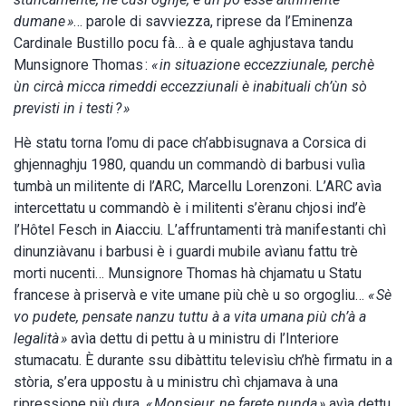
dumane »
… parole di savviezza, riprese da l’Eminenza
Cardinale Bustillo pocu fà… à e quale aghjustava tandu
Munsignore Thomas :
« in situazione eccezziunale, perchè
ùn circà micca rimeddi eccezziunali è inabituali ch’ùn sò
previsti in i testi ? »
Hè statu torna l’omu di pace ch’abbisugnava a Corsica di
ghjennaghju 1980, quandu un commandò di barbusi vulìa
tumbà un militente di l’ARC, Marcellu Lorenzoni. L’ARC avìa
intercettatu u commandò è i militenti s’èranu chjosi ind’è
l’Hôtel Fesch in Aiacciu. L’affruntamenti trà manifestanti chì
dinunziàvanu i barbusi è i guardi mubile avìanu fattu trè
morti nucenti… Munsignore Thomas hà chjamatu u Statu
francese à priservà e vite umane più chè u so orgogliu…
« Sè
vo pudete, pensate nanzu tuttu à a vita umana più ch’à a
legalità »
avìa dettu di pettu à u ministru di l’Interiore
stumacatu. È durante ssu dibàttitu televisìu ch’hè firmatu in a
stòria, s’era uppostu à u ministru chì chjamava à una
ripressione più dura.
« Monsieur, ne farete nunda »
avìa dettu