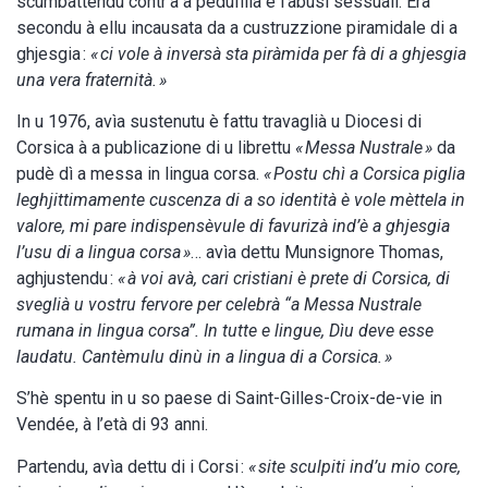
scumbattendu contr’à a pedufilìa è l’abusi sessuali. Era
secondu à ellu incausata da a custruzzione piramidale di a
ghjesgia :
« ci vole à inversà sta piràmida per fà di a ghjesgia
una vera fraternità. »
In u 1976, avìa sustenutu è fattu travaglià u Diocesi di
Corsica à a publicazione di u librettu
« Messa Nustrale »
da
pudè dì a messa in lingua corsa.
« Postu chì a Corsica piglia
leghjittimamente cuscenza di a so identità è vole mèttela in
valore, mi pare indispensèvule di favurizà ind’è a ghjesgia
l’usu di a lingua corsa »
… avìa dettu Munsignore Thomas,
aghjustendu :
« à voi avà, cari cristiani è prete di Corsica, di
sveglià u vostru fervore per celebrà “a Messa Nustrale
rumana in lingua corsa”. In tutte e lingue, Dìu deve esse
laudatu. Cantèmulu dinù in a lingua di a Corsica. »
S’hè spentu in u so paese di Saint-Gilles-Croix-de-vie in
Vendée, à l’età di 93 anni.
Partendu, avìa dettu di i Corsi :
« site sculpiti ind’u mio core,