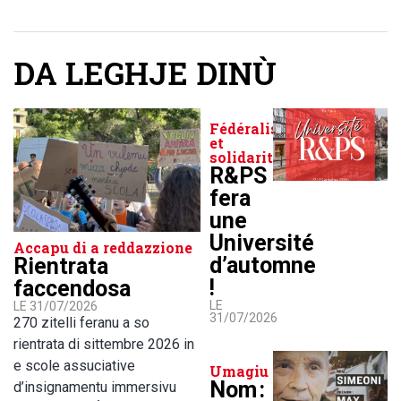
DA LEGHJE DINÙ
Fédéralisme
et
solidarité
R&PS
fera
une
Université
Accapu di a reddazzione
d’automne
Rientrata
!
faccendosa
LE
LE 31/07/2026
31/07/2026
270 zitelli feranu a so
rientrata di sittembre 2026 in
e scole assuciative
Umagiu
Nom :
d’insignamentu immersivu