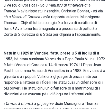
u Vescu di Corsica !
« Sò u ministru di l’Interiore di a
Francia ! »
avìa rispostu inzerghitu Christian Bonnet,
« ed eiu
sò u Vescu di Corsica »
avìa rispostu sulennu Munsignore
Thomas… Ghjè dì tuttu u curagiu è a forza di caràtteru di
l’omu ! Avìa torna testimugnatu à u prucessu di pettu à a
Corte di Sicurezza di u Statu per chjamà à l’appaciamentu.
Natu in u 1929 in Vendée, fattu prete u 5 di lugliu di u
1953,
hè statu numinatu Vescu da u Papa Pàulu VI in u 1972
è fattu Vescu di Corsica u 14 di marzu 1974. U Papa Jean
Paul II u nomma Vescu di Versailles in u 1988. Era vicinu à a
ghjente è à i pòpuli. Vulìa una ghjesgia di prussimità per
risponde à l’attesa di i fideli. Hè statu cusì un difensore di i
più pòveri. Hè statu dinù un difensore di u matrimoniu di i
divurziati è un avucatu pè u diàlogu trà i sfarenti culti.
« Ci vole à rifurmà a ghjesgia »
dicìa Munsignore Thomas