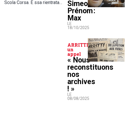
Simeoni,
Scola Corsa. È ssa rientrata…
Prénom :
Max
LE
18/10/2025
ARRITTI lance
un
appel
« Nous
reconstituons
nos
archives
! »
LE
08/08/2025