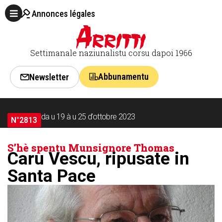
Annonces légales
Settimanale naziunalistu corsu dapoi 1966
Abbunamentu
Newsletter
da u 19 à u 25 d’ottobre 2023
N°2813
S’hè spentu Munsignore Thomas
Caru Vescu, ripusate in
Santa Pace