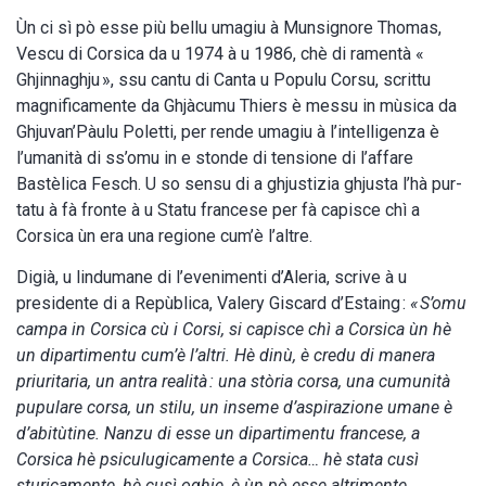
Ùn ci sì pò esse più bellu umagiu à Munsignore Thomas,
Vescu di Corsica da u 1974 à u 1986, chè di ramentà «
Ghjinnaghju », ssu cantu di Canta u Populu Corsu, scrittu
magnificamente da Ghjàcumu Thiers è messu in mùsica da
Ghjuvan’Pàulu Poletti, per rende umagiu à l’intelligenza è
l’umanità di ss’omu in e stonde di tensione di l’affare
Bastèlica Fesch. U so sensu di a ghjustizia ghjusta l’hà pur-
tatu à fà fronte à u Statu francese per fà capisce chì a
Corsica ùn era una regione cum’è l’altre.
Digià, u lindumane di l’evenimenti d’Aleria, scrive à u
presidente di a Repùblica, Valery Giscard d’Estaing :
« S’omu
campa in Corsica cù i Corsi, si capisce chì a Corsica ùn hè
un dipartimentu cum’è l’altri. Hè dinù, è credu di manera
priuritaria, un antra realità : una stòria corsa, una cumunità
pupulare corsa, un stilu, un inseme d’aspirazione umane è
d’abitùtine. Nanzu di esse un dipartimentu francese, a
Corsica hè psiculugicamente a Corsica… hè stata cusì
sturicamente, hè cusì oghje, è ùn pò esse altrimente