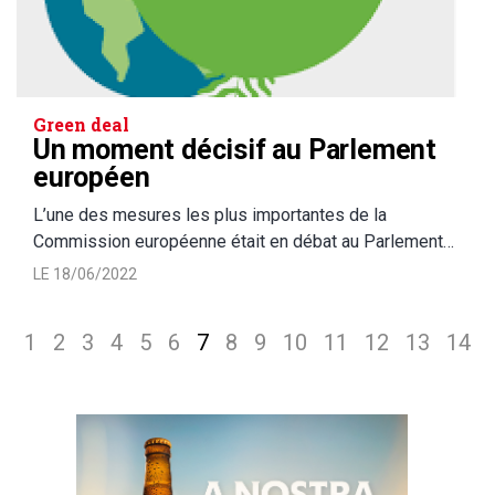
Green deal
Un moment décisif au Parlement
européen
L’une des mesures les plus importantes de la
Commission européenne était en débat au Parlement…
LE 18/06/2022
1
2
3
4
5
6
7
8
9
10
11
12
13
14