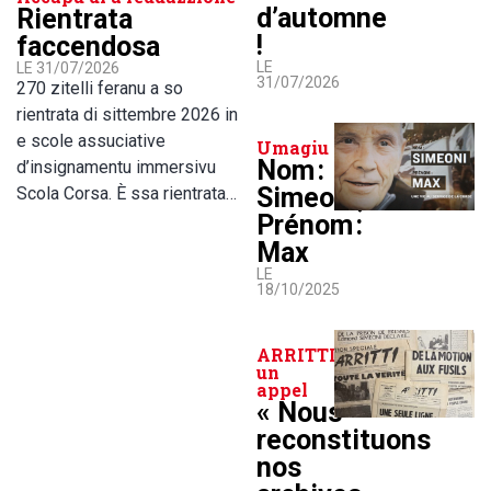
d’automne
Rientrata
!
faccendosa
LE
LE 31/07/2026
31/07/2026
270 zitelli feranu a so
rientrata di sittembre 2026 in
e scole assuciative
Umagiu
Nom :
d’insignamentu immersivu
Simeoni,
Scola Corsa. È ssa rientrata…
Prénom :
Max
LE
18/10/2025
ARRITTI lance
un
appel
« Nous
reconstituons
nos