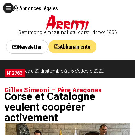
Annonces légales
Settimanale naziunalistu corsu dapoi 1966
Abbunamentu
Newsletter
da u 29 di sittembre à u 5 d’ottobre 2022
N°2763
Gilles Simeoni – Père Aragones
Corse et Catalogne
veulent coopérer
activement