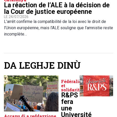
La réaction de l’ALE à la décision de
la Cour de justice européenne
LE 24/07/2026
L’arrêt confirme la compatibilité de la loi avec le droit de
l’Union européenne, mais l’ALE souligne que l’amnistie reste
incomplète…
DA LEGHJE DINÙ
Fédéralisme
et
solidarité
R&PS
fera
une
Université
Accapu di a reddazzione