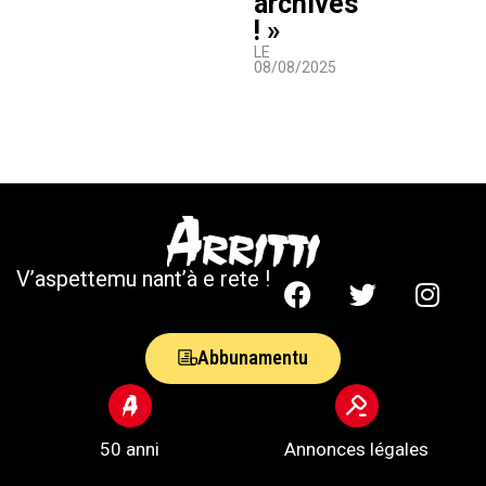
archives
! »
LE
08/08/2025
V’aspettemu nant’à e rete !
Abbunamentu
50 anni
Annonces légales