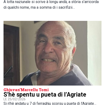
A lotta naziunale si scrive à longu andà, a stòria s’arricorda
di qualchi nome, ma a somma di i sacrifizii…
Ghjuvan’Marcellu Tomi
S’hè spentu u pueta di l’Agriate
LE 25/02/2026
Si n’hè andatu u 7 di ferraghju scorsu u pueta di l’Agriate…