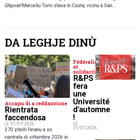
Ghjuvan’Marcellu Tomi stava in Casta, vicinu à San…
DA LEGHJE DINÙ
Fédéralisme
et
solidarité
R&PS
fera
une
Université
Accapu di a reddazzione
d’automne
Rientrata
!
faccendosa
LE
LE 31/07/2026
31/07/2026
270 zitelli feranu a so
rientrata di sittembre 2026 in