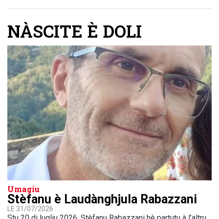
NÀSCITE È DOLI
Umagiu
Stèfanu è Laudànghjula Rabazzani
LE 31/07/2026
Stu 20 di lugliu 2026, Stèfanu Rabazzani hè partutu à l’altru