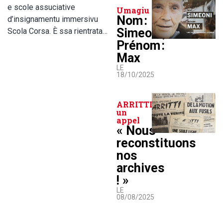
e scole assuciative
Umagiu
Nom :
d’insignamentu immersivu
Simeoni,
Scola Corsa. È ssa rientrata…
Prénom :
Max
LE
18/10/2025
ARRITTI lance
un
appel
« Nous
reconstituons
nos
archives
! »
LE
08/08/2025