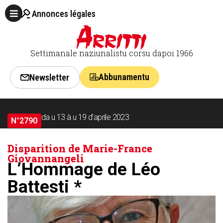
Annonces légales
Settimanale naziunalistu corsu dapoi 1966
Abbunamentu
Newsletter
da u 13 à u 19 d’aprile 2023
N°2790
Disparition de Marie-France
Giovannangeli
L’Hommage de Léo
Battesti *