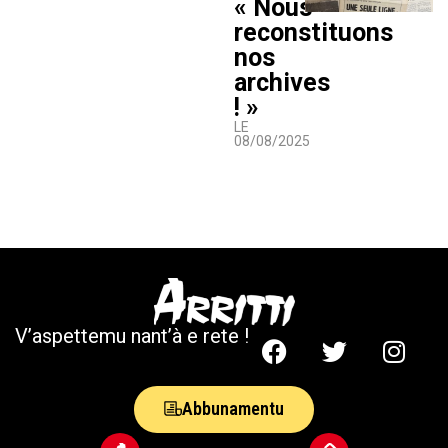
« Nous
reconstituons
nos
archives
! »
LE
08/08/2025
V’aspettemu nant’à e rete !
Abbunamentu