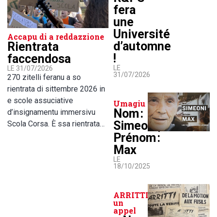
fera
une
Université
Accapu di a reddazzione
d’automne
Rientrata
!
faccendosa
LE
LE 31/07/2026
31/07/2026
270 zitelli feranu a so
rientrata di sittembre 2026 in
e scole assuciative
Umagiu
Nom :
d’insignamentu immersivu
Simeoni,
Scola Corsa. È ssa rientrata…
Prénom :
Max
LE
18/10/2025
ARRITTI lance
un
appel