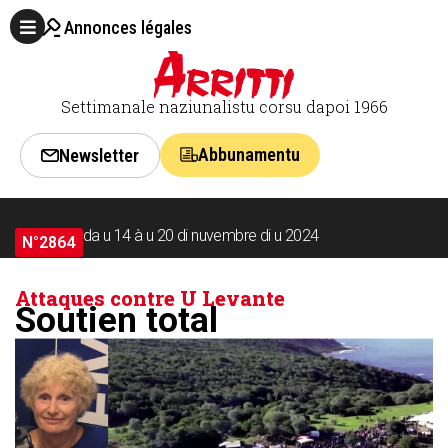
Annonces légales
Settimanale naziunalistu corsu dapoi 1966
Abbunamentu
Newsletter
da u 14 à u 20 di nuvembre di u 2024
N°2864
Attaques contre U Levante
Soutien total