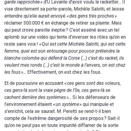
garde rapprochée »
d’U Levante d’avoir voulu le racketter… Il
vise directement sa porte-parole, Michèle Salotti, et laisse
entendre qu’elle aurait envoyé
« des gens très proches »
réclamer 300.000 € en échange de retirer sa plainte. Mais
qui peut croire pareille ineptie ? C’est asséné avec un tel
aplomb sur une vidéo qui tente d’inverser les rôles qu’on en
reste sans voix !
« Qui est cette Michèle Salotti, qui est cette
femme, quel est son entourage pour pouvoir prétendre la
blanche colombe qui défend la Corse (…) c’est du racket, ils
veulent mes ronds (…) c’est le monde à l’envers, on est chez
les fous »…
Effectivement, on est chez les fous.
Et de poursuivre en accusant
« ces gens sont des voleurs,
ces gens-là sont la vraie pègre de l’île, ces gens-là se
cachent derrière des systèmes »…
Si les défenseurs de
l’environnement étaient
« un système »
qui manipule et
s’enrichit, cela se saurait. M. Peretti se rend-t-il bien
compte de l’extrême dangerosité de ses propos ? Sait-il
qu’on ne peut pas en toute impunité diffamer de la sorte