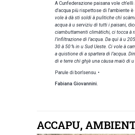
A Cunfederazione paisana vole ch’ellì sì
d’acqua più rispettose di l’ambiente è
vole à dà sti soldi à pulìtiche chì sc
acqua à u serviziu di tutti i paisani,
dic
ciambuttamenti climàtichi, ci tocca à r
l’infiltrazione di l’acqua. Da quì à u 2
30 à 50 % in u Sud Ueste. Ci vole à c
a quistione di a spartera di l’acqua. Di
di e terre chì ghjè una càusa maiò di u
Parule di bon’sensu. •
Fabiana Giovannini.
ACCAPU
,
AMBIEN