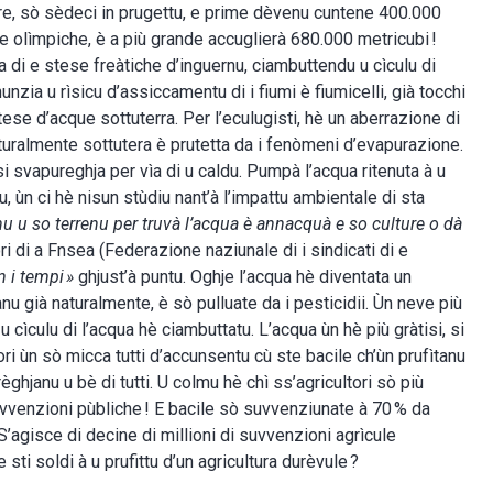
evre, sò sèdeci in prugettu, e prime dèvenu cuntene 400.000
ne olìmpiche, è a più grande accuglierà 680.000 metricubi !
 di e stese freàtiche d’inguernu, ciambuttendu u cìculu di
nunzia u rìsicu d’assiccamentu di i fiumi è fiumicelli, già tocchi
tese d’acque sottuterra. Per l’eculugisti, hè un aberrazione di
 naturalmente sottutera è prutetta da i fenòmeni d’evapurazione.
si svapureghja per vìa di u caldu. Pumpà l’acqua ritenuta à u
u, ùn ci hè nisun stùdiu nant’à l’impattu ambientale di sta
anu u so terrenu per truvà l’acqua è annacquà e so culture o dà
tori di a Fnsea (Federazione naziunale di i sindicati di e
in i tempi »
ghjust’à puntu. Oghje l’acqua hè diventata un
u già naturalmente, è sò pulluate da i pesticidii. Ùn neve più
, u cìculu di l’acqua hè ciambuttatu. L’acqua ùn hè più gràtisi, si
ori ùn sò micca tutti d’accunsentu cù ste bacile ch’ùn prufìtanu
règhjanu u bè di tutti. U colmu hè chì ss’agricultori sò più
suvvenzioni pùbliche ! E bacile sò suvvenziunate à 70 % da
 S’agisce di decine di millioni di suvvenzioni agrìcule
sti soldi à u prufittu d’un agricultura durèvule ?