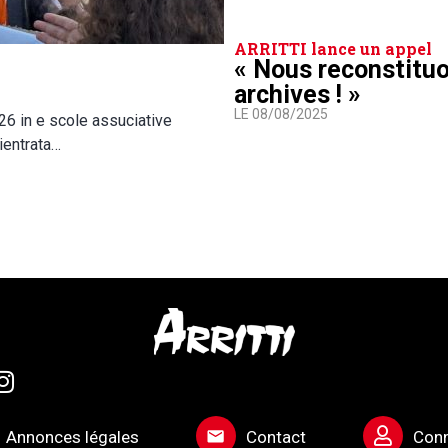
ARRITTI lance un appel
« Nous reconstitu
archives ! »
LE 08/08/2025
026 in e scole assuciative
ientrata…
Annonces légales
Contact
Con