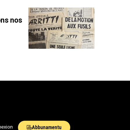
ons nos
nexion
Abbunamentu