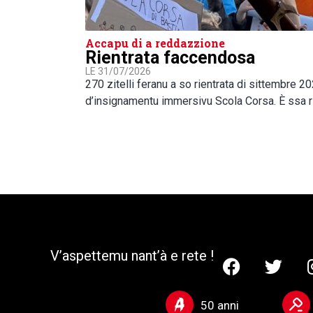
Accapu di a reddazzione
Rientrata faccendosa
LE 31/07/2026
270 zitelli feranu a so rientrata di sittembre 2
d’insignamentu immersivu Scola Corsa. È ssa r
V’aspettemu nant’à e rete !
50 anni