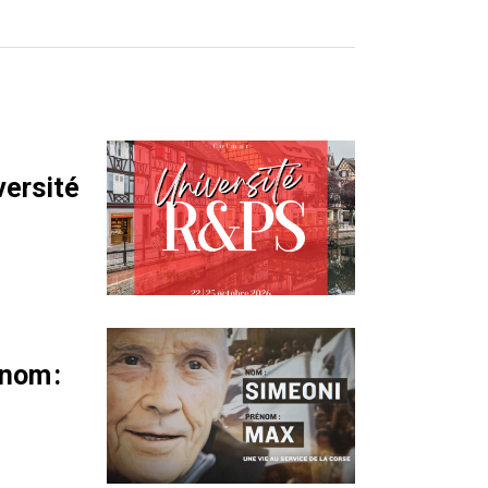
versité
nom :