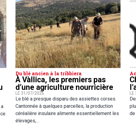
Du blé ancien à la tribbiera
Ac
À Vàllica, les premiers pas
C
u
d’une agriculture nourricière
l
LE 31/07/2026
LE
Le blé a presque disparu des assiettes corses.
Dep
Cantonnée à quelques parcelles, la production
pl
 a
céréalière insulaire alimente essentiellement les
de
 ce
élevages,…