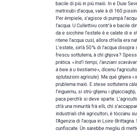
bacile di più in più maiò. In e Duie S
metricubi d’acqua, vale à dì 160 pissi
Per èmpiele, s’agisce di pumpà l’acqua
l’acqua. U Cullettivu contr’à e bacile di
da e sicchine l’estate è e calate di e s
ritene l’acqua cusì, allora ch’ella era
L’estate, sin’à 50 % di l’acqua disopra 
frescu sottuterra, à chì ghjova ? Spess
pràtica.
« Ind’i tempi, l’anziani scavàv
à beie à u bestiame »
, dìcenu l’agricul
splutazioni agrìcule). Ma què ghjera
« 
prublema maiò. E stese sottuterra càlan
l’inguernu, si strù-ghjenu i ghjacciaghji
paca perch’è si deve sparte. L’agricult
ch’à una minurità frà elli, chì s’accappa
industriali chè agricultori, è tòccanu 
l’Agenzia di l’acqua in Loire-Brittagna.
cunfiscate. Ùn sarebbe megliu di mette 