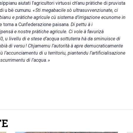
ppianu aiutati l’agricultori virtuosi ch’anu pràtiche di pruvista
 di u bè cumunu.
« Sti megabacile sò ultrasuvvenziunate, ci
àmbianu e pràtiche agrìcule cù sistema d’irrigazione ecunome in
e torna a Cunfederazione paisana.
Di pettu à i
ipensà e nostre pràtiche agrìcule. Ci vole à favurizà
050, u livellu di e stese d’acqua sottuterra hà da sminuisce di
ambià di versu ! Chjamemu l’autorità à apre demucraticamente
nù l’accunciamentu di u territoriu, piantendu l’artificialisazione
 scurrimentu di l’acqua. »
TE