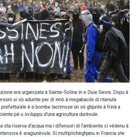
zione era urganizata à Sainte-Soline in e Duie Sevre. Dopu à
rsoni si sò adunite per dì innò à megabacile di ritenuta
oni prefetturale è e bombe lacrimose ùn sò ghjunte à frinà a
biente pè u sviluppu d’una agricultura durèvule.
 sta riserva d’acqua ma i difensori di l’ambiente ci vèdenu à
 intensiva è sragiunèvule. Si multiplichèghjanu in Francia ste