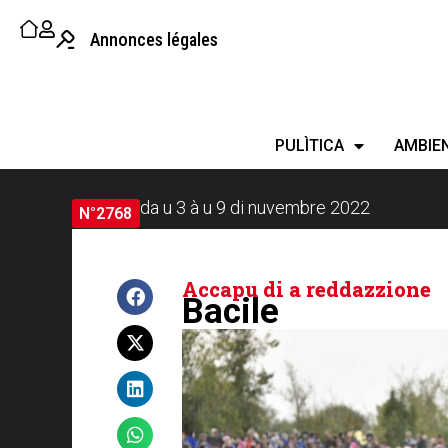
Annonces légales
PULÌTICA
AMBIE
da u 3 à u 9 di nuvembre 2022
N°2768
Accapu di a reddazzione
Bacile