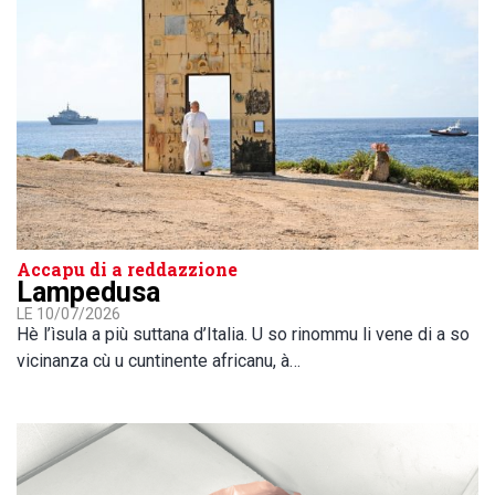
Accapu di a reddazzione
Lampedusa
LE 10/07/2026
Hè l’ìsula a più suttana d’Italia. U so rinommu li vene di a so
vicinanza cù u cuntinente africanu, à…