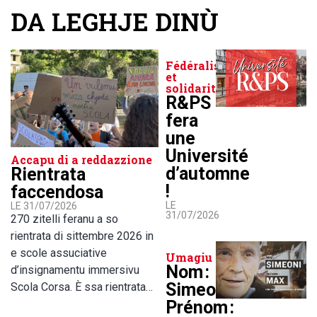
DA LEGHJE DINÙ
Fédéralisme
et
solidarité
R&PS
fera
une
Université
Accapu di a reddazzione
d’automne
Rientrata
!
faccendosa
LE
LE 31/07/2026
31/07/2026
270 zitelli feranu a so
rientrata di sittembre 2026 in
e scole assuciative
Umagiu
Nom :
d’insignamentu immersivu
Simeoni,
Scola Corsa. È ssa rientrata…
Prénom :