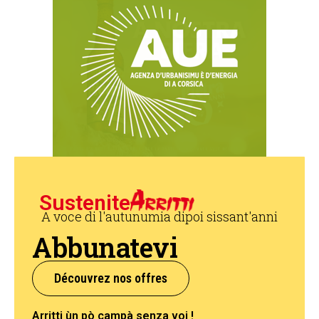
Sustenite
A voce di l'autunumia dipoi sissant'anni
Abbunatevi
Découvrez nos offres
Arritti ùn pò campà senza voi !