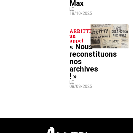
Max
LE
18/10/2025
ARRITTI lance
un
appel
« Nous
reconstituons
nos
archives
! »
LE
08/08/2025