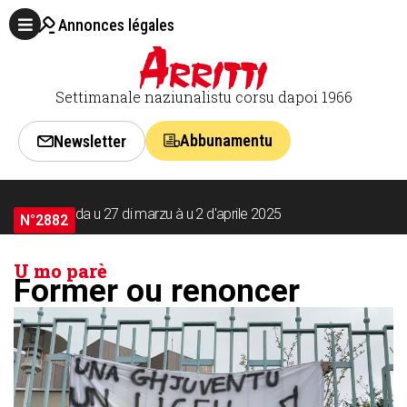
Annonces légales
Settimanale naziunalistu corsu dapoi 1966
Abbunamentu
Newsletter
da u 27 di marzu à u 2 d'aprile 2025
N°2882
U mo parè
Former ou renoncer