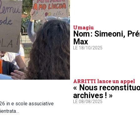
Umagiu
Nom : Simeoni, Pré
Max
LE 18/10/2025
ARRITTI lance un appel
« Nous reconstitu
archives ! »
LE 08/08/2025
026 in e scole assuciative
ientrata…