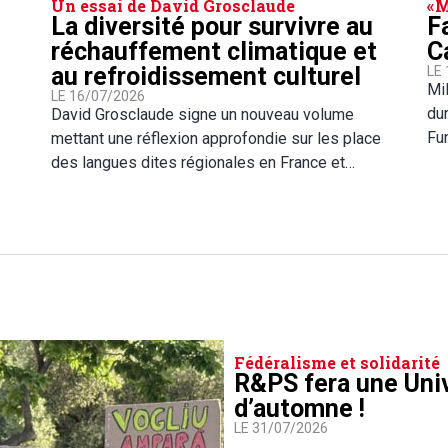
Un essai de David Grosclaude
« 
La diversité pour survivre au
F
réchauffement climatique et
C
au refroidissement culturel
LE
Mil
LE 16/07/2026
dur
David Grosclaude signe un nouveau volume
Fu
mettant une réflexion approfondie sur les place
des langues dites régionales en France et…
Fédéralisme et solidarité
R&PS fera une Uni
d’automne !
LE 31/07/2026