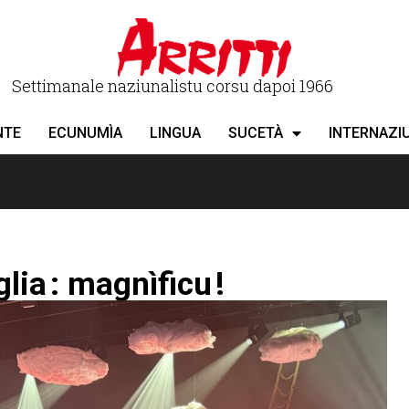
Settimanale naziunalistu corsu dapoi 1966
NTE
ECUNUMÌA
LINGUA
SUCETÀ
INTERNAZI
lia : magnìficu !