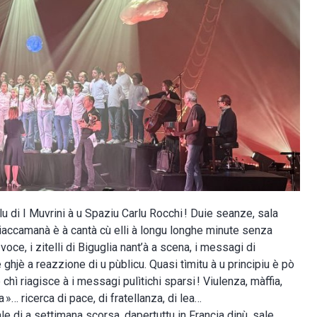
u di I Muvrini à u Spaziu Carlu Rocchi ! Duie seanze, sala
sciaccamanà è à cantà cù elli à longu longhe minute senza
 voce, i zitelli di Biguglia nant’à a scena, i messagi di
 ghjè a reazzione di u pùblicu. Quasi tìmitu à u principiu è pò
e chì riagisce à i messagi pulìtichi sparsi ! Viulenza, màffia,
a »… ricerca di pace, di fratellanza, di lea…
ale di a settimana scorsa, dapertuttu in Francia dinù, sale