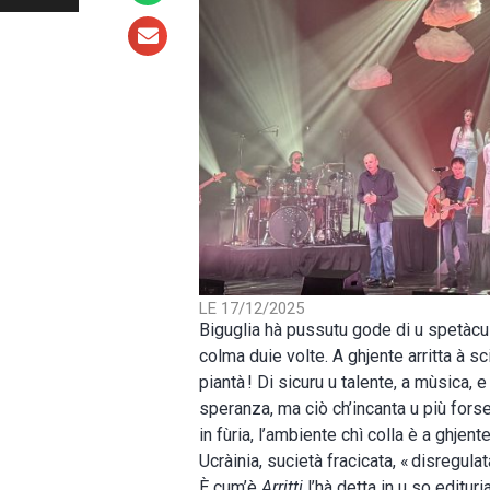
LE 17/12/2025
Biguglia hà pussutu gode di u spetàcul
colma duie volte. A ghjente arritta à 
piantà ! Di sicuru u talente, a mùsica, e
speranza, ma ciò ch’incanta u più forse
in fùria, l’ambiente chì colla è a ghjent
Ucràinia, sucietà fracicata, « disregulat
È cum’è
Arritti
l’hà detta in u so edituri