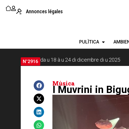
Annonces légales
PULÌTICA
AMBIE
da u 18 à u 24 di dicembre di u 2025
N°2916
Mùsica
I Muvrini in Bigug