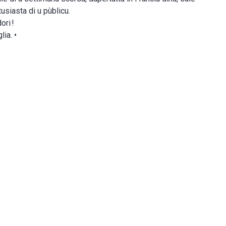
usiasta di u pùblicu.
ori !
lia. •