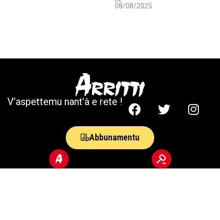
08/08/2025
V’aspettemu nant’à e rete !
Abbunamentu
50 anni
Annonces légales