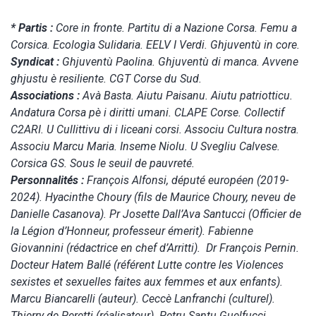
* Partis :
Core in fronte. Partitu di a Nazione Corsa. Femu a
Corsica. Ecologìa Sulidaria. EELV I Verdi. Ghjuventù in core.
Syndicat :
Ghjuventù Paolina. Ghjuventù di manca. Avvene
ghjustu è resiliente. CGT Corse du Sud.
Associations :
Avà Basta. Aiutu Paisanu. Aiutu patriotticu.
Andatura Corsa pè i diritti umani. CLAPE Corse. Collectif
C2ARI. U Cullittivu di i liceani corsi. Associu Cultura nostra.
Associu Marcu Maria. Inseme Niolu. U Svegliu Calvese.
Corsica GS. Sous le seuil de pauvreté.
Personnalités :
François Alfonsi, député européen (2019-
2024). Hyacinthe Choury (fils de Maurice Choury, neveu de
Danielle Casanova). Pr Josette Dall’Ava Santucci (Officier de
la Légion d’Honneur, professeur émerit). Fabienne
Giovannini (rédactrice en chef d’Arritti). Dr François Pernin.
Docteur Hatem Ballé (référent Lutte contre les Violences
sexistes et sexuelles faites aux femmes et aux enfants).
Marcu Biancarelli (auteur). Ceccè Lanfranchi (culturel).
Thierry de Peretti (réalisateur). Petru Santu Guelfucci