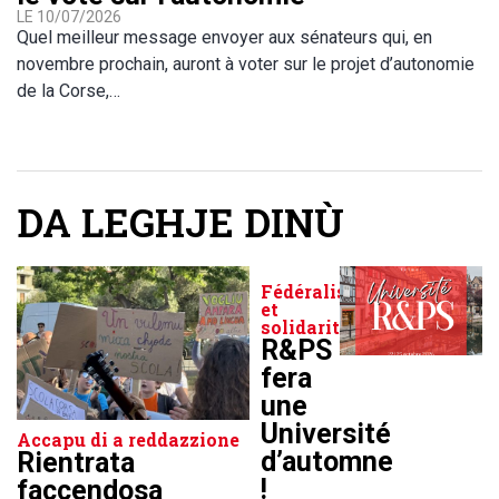
LE 10/07/2026
Quel meilleur message envoyer aux sénateurs qui, en
novembre prochain, auront à voter sur le projet d’autonomie
de la Corse,…
DA LEGHJE DINÙ
Fédéralisme
et
solidarité
R&PS
fera
une
Université
Accapu di a reddazzione
d’automne
Rientrata
!
faccendosa