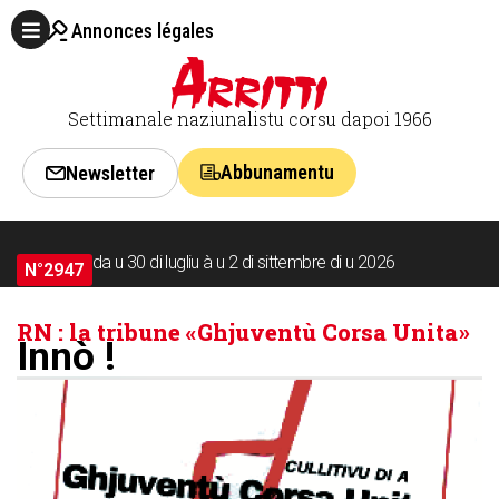
Annonces légales
Settimanale naziunalistu corsu dapoi 1966
Abbunamentu
Newsletter
da u 30 di lugliu à u 2 di sittembre di u 2026
N°2947
RN : la tribune « Ghjuventù Corsa Unita »
Innò !