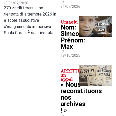
LE
LE 31/07/2026
31/07/2026
270 zitelli feranu a so
rientrata di sittembre 2026 in
e scole assuciative
Umagiu
Nom :
d’insignamentu immersivu
Simeoni,
Scola Corsa. È ssa rientrata…
Prénom :
Max
LE
18/10/2025
ARRITTI lance
un
appel
« Nous
reconstituons
nos
archives
! »
LE