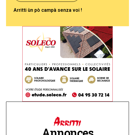
Arritti ùn pò campà senza voi !
Annonces