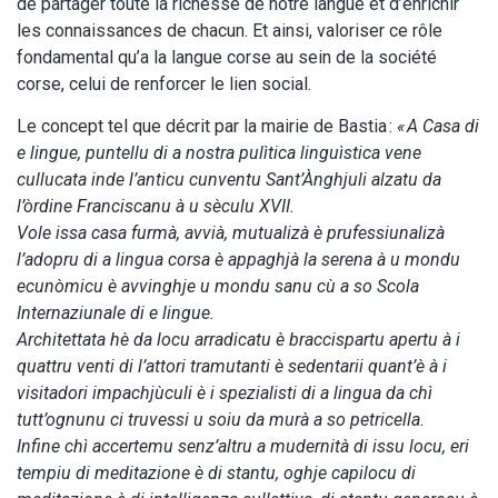
de partager toute la richesse de notre langue et d’enrichir
les connaissances de chacun. Et ainsi, valoriser ce rôle
fondamental qu’a la langue corse au sein de la société
corse, celui de renforcer le lien social.
Le concept tel que décrit par la mairie de Bastia :
« A Casa di
e lingue, puntellu di a nostra pulìtica linguìstica vene
cullucata inde l’anticu cunventu Sant’Ànghjuli alzatu da
l’òrdine Franciscanu à u sèculu XVII.
Vole issa casa furmà, avvià, mutualizà è prufessiunalizà
l’adopru di a lingua corsa è appaghjà la serena à u mondu
ecunòmicu è avvinghje u mondu sanu cù a so Scola
Internaziunale di e lingue.
Architettata hè da locu arradicatu è braccispartu apertu à i
quattru venti di l’attori tramutanti è sedentarii quant’è à i
visitadori impachjùculi è i spezialisti di a lingua da chì
tutt’ognunu ci truvessi u soiu da murà a so petricella.
Infine chì accertemu senz’altru a mudernità di issu locu, eri
tempiu di meditazione è di stantu, oghje capilocu di