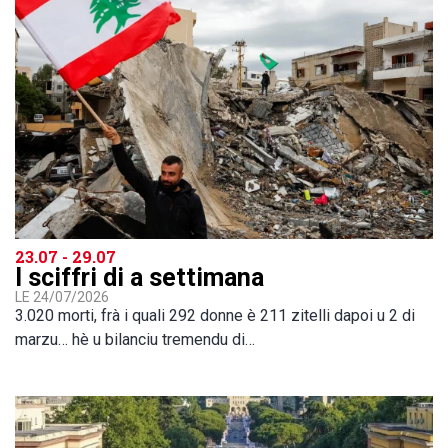
23.07 - 29.07
I sciffri di a settimana
LE 24/07/2026
3.020 morti, frà i quali 292 donne è 211 zitelli dapoi u 2 di
marzu… hè u bilanciu tremendu di…