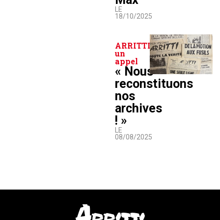
LE
18/10/2025
ARRITTI lance
un
appel
« Nous
reconstituons
nos
archives
! »
LE
08/08/2025