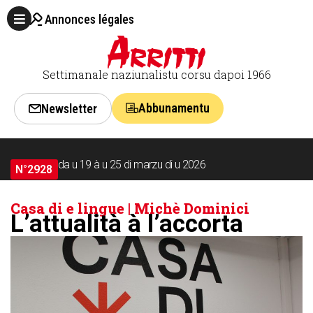
Annonces légales
Settimanale naziunalistu corsu dapoi 1966
Abbunamentu
Newsletter
da u 19 à u 25 di marzu di u 2026
N°2928
Casa di e lingue | Michè Dominici
L’attualità à l’accorta