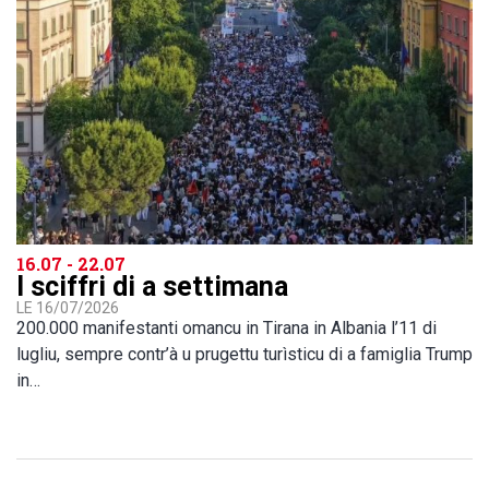
16.07 - 22.07
I sciffri di a settimana
LE 16/07/2026
200.000 manifestanti omancu in Tirana in Albania l’11 di
lugliu, sempre contr’à u prugettu turìsticu di a famiglia Trump
in…