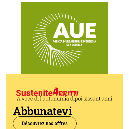
Sustenite
A voce di l'autunumia dipoi sissant'anni
Abbunatevi
Découvrez nos offres