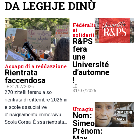
DA LEGHJE DINÙ
Fédéralisme
et
solidarité
R&PS
fera
une
Université
Accapu di a reddazzione
d’automne
Rientrata
!
faccendosa
LE
LE 31/07/2026
31/07/2026
270 zitelli feranu a so
rientrata di sittembre 2026 in
e scole assuciative
Umagiu
Nom :
d’insignamentu immersivu
Simeoni,
Scola Corsa. È ssa rientrata…
Prénom :
Max