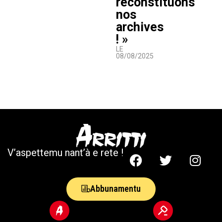
reconstituons
nos
archives
! »
LE
08/08/2025
V’aspettemu nant’à e rete !
Abbunamentu