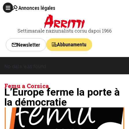
Annonces légales
Settimanale naziunalistu corsu dapoi 1966
Abbunamentu
Newsletter
No data was found
Femu a Corsica
L’Europe ferme la porte à
la démocratie