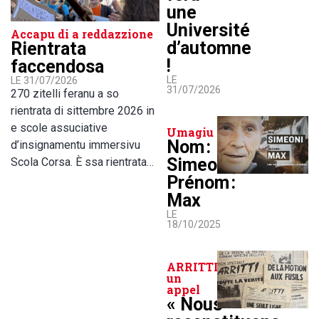
une
Université
Accapu di a reddazzione
d’automne
Rientrata
!
faccendosa
LE
LE 31/07/2026
31/07/2026
270 zitelli feranu a so
rientrata di sittembre 2026 in
e scole assuciative
Umagiu
Nom :
d’insignamentu immersivu
Simeoni,
Scola Corsa. È ssa rientrata…
Prénom :
Max
LE
18/10/2025
ARRITTI lance
un
appel
« Nous