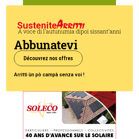
Sustenite
A voce di l'autunumia dipoi sissant'anni
Abbunatevi
Découvrez nos offres
Arritti ùn pò campà senza voi !