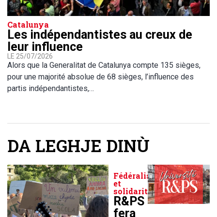
Catalunya
Les indépendantistes au creux de
leur influence
LE 25/07/2026
Alors que la Generalitat de Catalunya compte 135 sièges,
pour une majorité absolue de 68 sièges, l’influence des
partis indépendantistes,…
DA LEGHJE DINÙ
Fédéralisme
et
solidarité
R&PS
fera