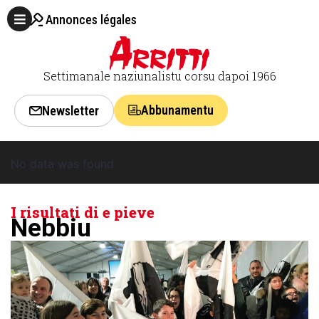
Annonces légales
Settimanale naziunalistu corsu dapoi 1966
Abbunamentu
Newsletter
No data was found
I risultati di e pieve
Nebbiu