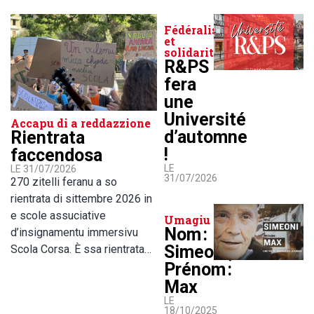
Fédéralisme
et
solidarité
R&PS
fera
une
Université
Accapu di a reddazzione
d’automne
Rientrata
!
faccendosa
LE
LE 31/07/2026
31/07/2026
270 zitelli feranu a so
rientrata di sittembre 2026 in
e scole assuciative
Umagiu
Nom :
d’insignamentu immersivu
Simeoni,
Scola Corsa. È ssa rientrata…
Prénom :
Max
LE
18/10/2025