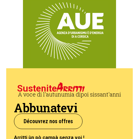
Sustenite
A voce di l'autunumia dipoi sissant'anni
Abbunatevi
Découvrez nos offres
Arritti ùn pò campà senza voi !