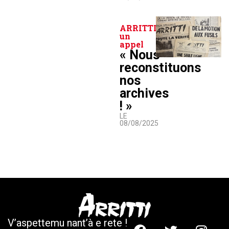
ARRITTI lance
un
appel
« Nous
reconstituons
nos
archives
! »
LE
08/08/2025
V’aspettemu nant’à e rete !