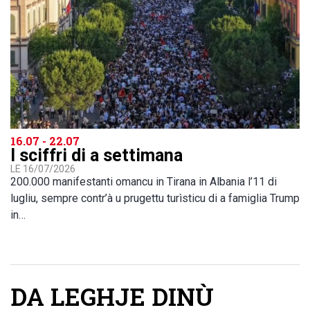
16.07 - 22.07
I sciffri di a settimana
LE 16/07/2026
200.000 manifestanti omancu in Tirana in Albania l’11 di
lugliu, sempre contr’à u prugettu turìsticu di a famiglia Trump
in…
DA LEGHJE DINÙ