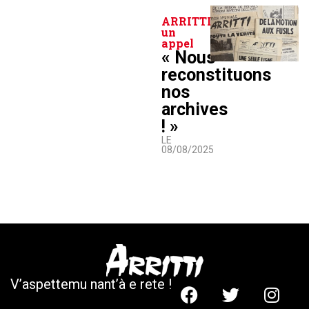
ARRITTI lance
un
appel
« Nous
reconstituons
nos
archives
! »
LE
08/08/2025
V’aspettemu nant’à e rete !