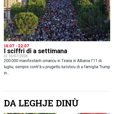
16.07 - 22.07
I sciffri di a settimana
LE 16/07/2026
200.000 manifestanti omancu in Tirana in Albania l’11 di
lugliu, sempre contr’à u prugettu turìsticu di a famiglia Trump
in…
DA LEGHJE DINÙ