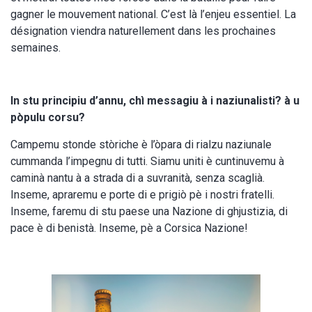
gagner le mouvement national. C’est là l’enjeu essentiel. La
désignation viendra naturellement dans les prochaines
semaines.
In stu principiu d’annu, chì messagiu à i naziunalisti? à u
pòpulu corsu?
Campemu stonde stòriche è l’òpara di rialzu naziunale
cummanda l’impegnu di tutti. Siamu uniti è cuntinuvemu à
caminà nantu à a strada di a suvranità, senza scaglià.
Inseme, apraremu e porte di e prigiò pè i nostri fratelli.
Inseme, faremu di stu paese una Nazione di ghjustizia, di
pace è di benistà. Inseme, pè a Corsica Nazione!