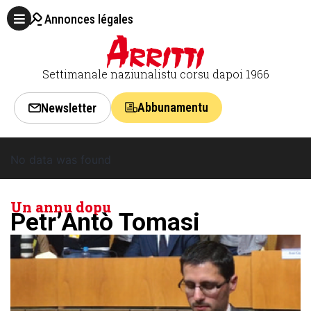
Annonces légales
Settimanale naziunalistu corsu dapoi 1966
Abbunamentu
Newsletter
No data was found
Un annu dopu
Petr’Antò Tomasi