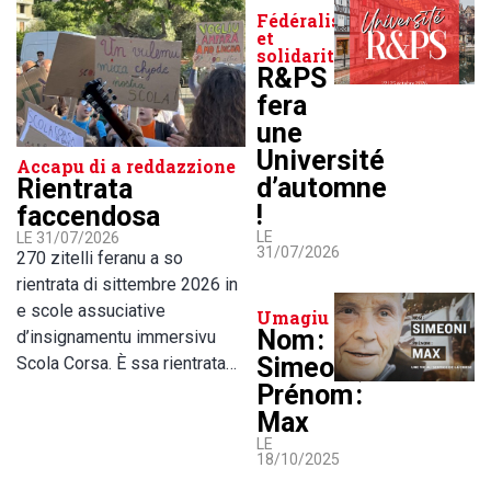
Fédéralisme
et
solidarité
R&PS
fera
une
Université
Accapu di a reddazzione
d’automne
Rientrata
!
faccendosa
LE
LE 31/07/2026
31/07/2026
270 zitelli feranu a so
rientrata di sittembre 2026 in
e scole assuciative
Umagiu
Nom :
d’insignamentu immersivu
Simeoni,
Scola Corsa. È ssa rientrata…
Prénom :
Max
LE
18/10/2025