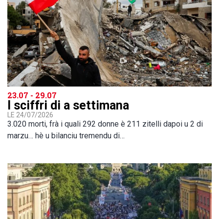
23.07 - 29.07
I sciffri di a settimana
LE 24/07/2026
3.020 morti, frà i quali 292 donne è 211 zitelli dapoi u 2 di
marzu… hè u bilanciu tremendu di…