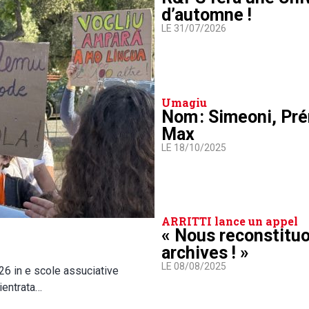
d’automne !
LE 31/07/2026
Umagiu
Nom : Simeoni, Pré
Max
LE 18/10/2025
ARRITTI lance un appel
« Nous reconstitu
archives ! »
LE 08/08/2025
026 in e scole assuciative
ientrata…