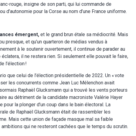
anc-rouge, insigne de son parti, qui lui commande de
 ou d’autonomie pour la Corse au nom d’une France uniforme.
isances émergent,
et le grand brun étale sa médiocrité. Mais
ou presque, et qu’un quarteron de médias vendus à
nement à le soutenir ouvertement, il continue de parader au
atera, il ne restera rien. Si seulement elle pouvait le faire,
e l’élection !
o que celui de l’élection présidentielle de 2022. Un « vote
 éclipser les concurrents comme Jean Luc Mélenchon avait
désormais Raphaël Glucksmann qui a trouvé les vents porteurs
ire au détriment de la candidate macroniste Valérie Hayer
ue pour la plonger d’un coup dans le bain électoral. La
orale de Raphaël Glucksmann était de rassembler les
terne. Mais cette union de façade masque mal sa faible
s ambitions qui ne resteront cachées que le temps du scrutin.