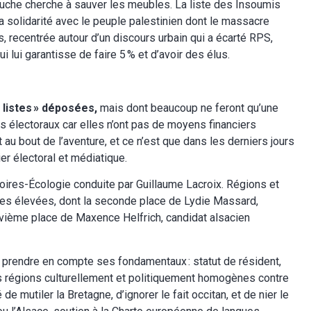
auche cherche à sauver les meubles. La liste des Insoumis
a solidarité avec le peuple palestinien dont le massacre
, recentrée autour d’un discours urbain qui a écarté RPS,
i lui garantisse de faire 5 % et d’avoir des élus.
s listes » déposées,
mais dont beaucoup ne feront qu’une
électoraux car elles n’ont pas de moyens financiers
 au bout de l’aventure, et ce n’est que dans les derniers jours
er électoral et médiatique.
itoires-Écologie conduite par Guillaume Lacroix. Régions et
es élevées, dont la seconde place de Lydie Massard,
uvième place de Maxence Helfrich, candidat alsacien
t prendre en compte ses fondamentaux : statut de résident,
des régions culturellement et politiquement homogènes contre
 de mutiler la Bretagne, d’ignorer le fait occitan, et de nier le