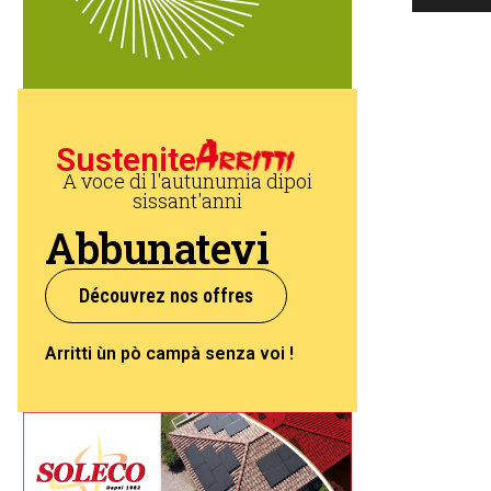
Sustenite
A voce di l'autunumia dipoi
sissant'anni
Abbunatevi
Découvrez nos offres
Arritti ùn pò campà senza voi !