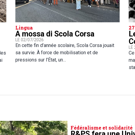
Lingua
27
A mossa di Scola Corsa
L
C
LE 02/07/2026
En cette fin d’année scolaire, Scola Corsa jouait
LE
sa survie. À force de mobilisation et de
des
Ce
pressions sur l’État, un…
ai
maj
st
Fédéralisme et solidarité
R&PS fera une Uni