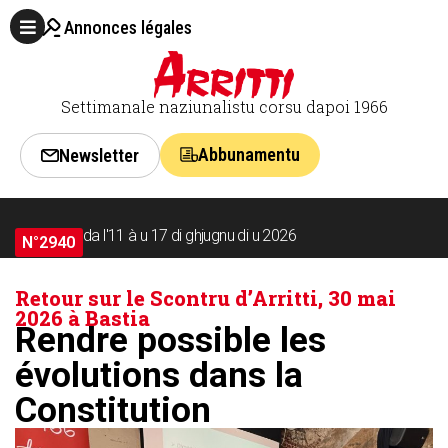
Annonces légales
Settimanale naziunalistu corsu dapoi 1966
Abbunamentu
Newsletter
da l'11 à u 17 di ghjugnu di u 2026
N°2940
Retour sur le Scontru d’Arritti, 30 mai
2026 à Bastia
Rendre possible les
évolutions dans la
Constitution