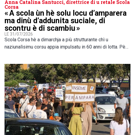
Anna Catalina Santucci, direttrice di u retale Scola
Corsa
« A scola ùn hè solu locu d’amparera
ma dinù d’addunita suciale, di
scontru è di scambiu »
LE 31/07/2026
Scola Corsa hè a dimarchja a più strutturante chì u
naziunalìsimu corsu appia impulsatu in 60 anni di lotta. Pè…