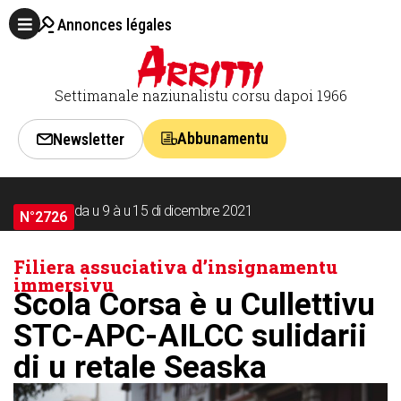
Annonces légales
Settimanale naziunalistu corsu dapoi 1966
Abbunamentu
Newsletter
da u 9 à u 15 di dicembre 2021
N°2726
Filiera assuciativa d’insignamentu
immersivu
Scola Corsa è u Cullettivu
STC-APC-AILCC sulidarii
di u retale Seaska