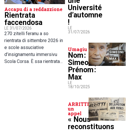
une
Université
Accapu di a reddazzione
d’automne
Rientrata
!
faccendosa
LE
LE 31/07/2026
31/07/2026
270 zitelli feranu a so
rientrata di sittembre 2026 in
e scole assuciative
Umagiu
Nom :
d’insignamentu immersivu
Simeoni,
Scola Corsa. È ssa rientrata…
Prénom :
Max
LE
18/10/2025
ARRITTI lance
un
appel
« Nous
reconstituons