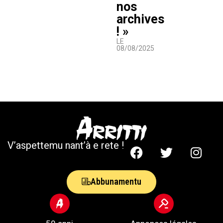
nos
archives
! »
LE
08/08/2025
V’aspettemu nant’à e rete !
Abbunamentu