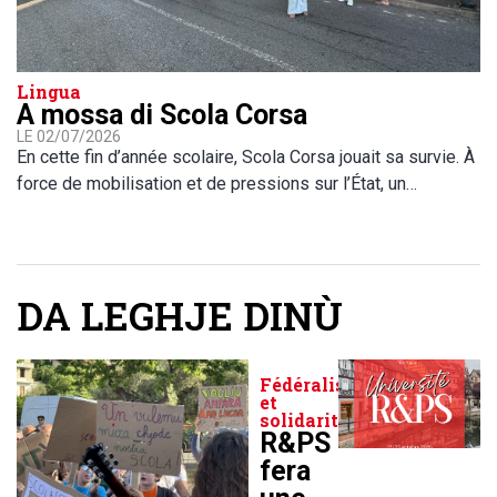
Lingua
A mossa di Scola Corsa
LE 02/07/2026
En cette fin d’année scolaire, Scola Corsa jouait sa survie. À
force de mobilisation et de pressions sur l’État, un…
DA LEGHJE DINÙ
Fédéralisme
et
solidarité
R&PS
fera