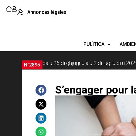
Annonces légales
PULÌTICA
AMBIE
da u 26 di ghjugnu à u 2 di lugliu di u 202
N°2895
S’engager pour l