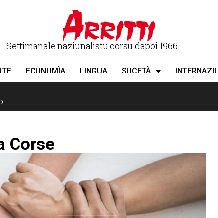
Settimanale naziunalistu corsu dapoi 1966
NTE
ECUNUMÌA
LINGUA
SUCETÀ
INTERNAZI
5
a Corse