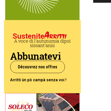
Sustenite
A voce di l'autunumia dipoi
sissant'anni
Abbunatevi
Découvrez nos offres
Arritti ùn pò campà senza voi !