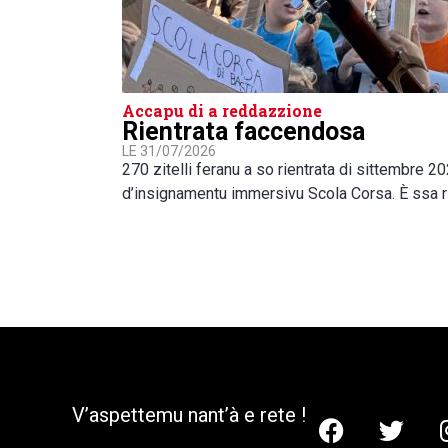
Accapu di a reddazzione
Rientrata faccendosa
LE 31/07/2026
270 zitelli feranu a so rientrata di sittembre 2
d’insignamentu immersivu Scola Corsa. È ssa r
V’aspettemu nant’à e rete !