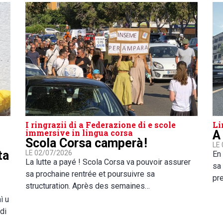
I ringrazii di a Federazione di e scole
Li
immersive in lingua corsa
A
Scola Corsa camperà !
LE
ta
LE 02/07/2026
En 
La lutte a payé ! Scola Corsa va pouvoir assurer
sa 
sa prochaine rentrée et poursuivre sa
pre
structuration. Après des semaines…
ì u
di