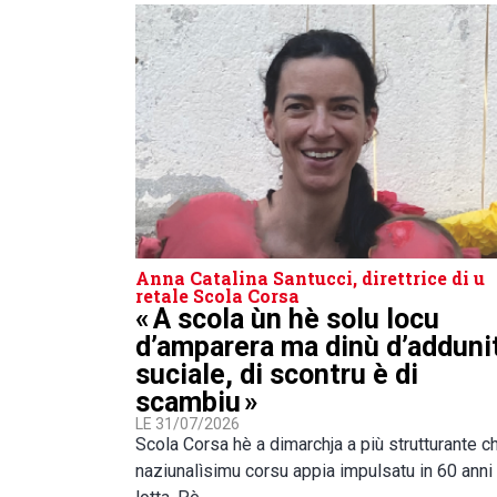
Anna Catalina Santucci, direttrice di u
retale Scola Corsa
« A scola ùn hè solu locu
d’amparera ma dinù d’adduni
suciale, di scontru è di
scambiu »
LE 31/07/2026
Scola Corsa hè a dimarchja a più strutturante ch
naziunalìsimu corsu appia impulsatu in 60 anni 