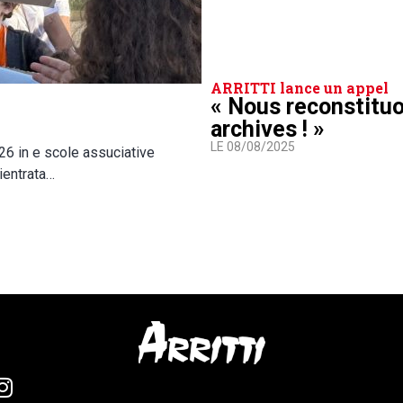
ARRITTI lance un appel
« Nous reconstitu
archives ! »
LE 08/08/2025
026 in e scole assuciative
ientrata…