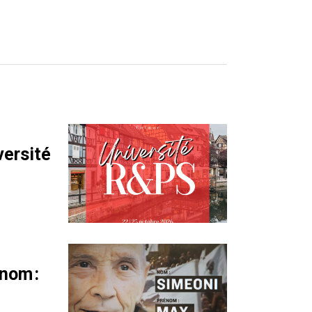
versité
nom :