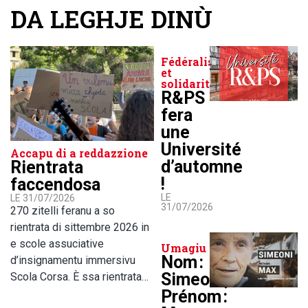
DA LEGHJE DINÙ
Fédéralisme
et
solidarité
R&PS
fera
une
Université
Accapu di a reddazzione
d’automne
Rientrata
!
faccendosa
LE
LE 31/07/2026
31/07/2026
270 zitelli feranu a so
rientrata di sittembre 2026 in
e scole assuciative
Umagiu
Nom :
d’insignamentu immersivu
Simeoni,
Scola Corsa. È ssa rientrata…
Prénom :