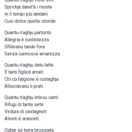
Sprichjà daret’à i monte
In li tempi più landani
Cusi dolce quelle stonde.
Quantu n’aghju parturitu
Allegria è cuntintezza
Sfilàvanu tandu l’ore
Senza cunnosce amarezza.
Quantu n’aghju datu latte
È tanti figlioli amati
Chi cù falgione è rustaghja
Allisciàvanu li prati.
Quantu n’aghju intesu canti
Rifugi di tante sete
Virdura di castagneti
Aliveti è aranceti.
Oghje sò terra brusgiata