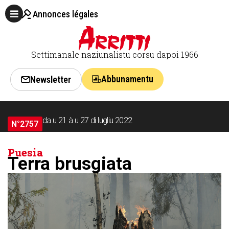
Annonces légales
Settimanale naziunalistu corsu dapoi 1966
Abbunamentu
Newsletter
da u 21 à u 27 di lugliu 2022
N°2757
Puesia
Terra brusgiata