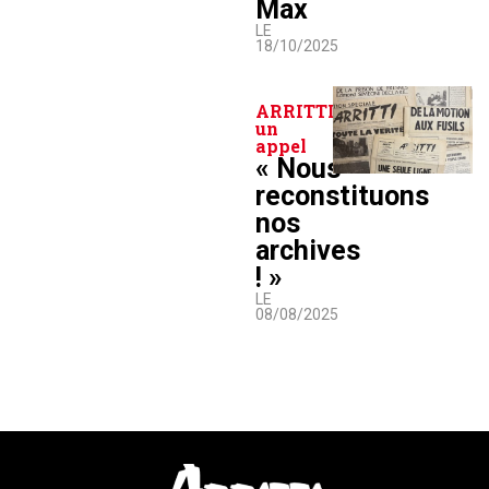
Max
LE
18/10/2025
ARRITTI lance
un
appel
« Nous
reconstituons
nos
archives
! »
LE
08/08/2025