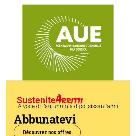
Sustenite
A voce di l'autunumia dipoi sissant'anni
Abbunatevi
Découvrez nos offres