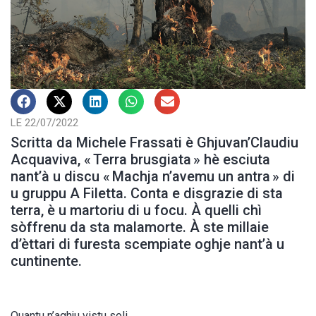
LE 22/07/2022
Scritta da Michele Frassati è Ghjuvan’Claudiu
Acquaviva, « Terra brusgiata » hè esciuta
nant’à u discu « Machja n’avemu un antra » di
u gruppu A Filetta. Conta e disgrazie di sta
terra, è u martoriu di u focu. À quelli chì
sòffrenu da sta malamorte. À ste millaie
d’èttari di furesta scempiate oghje nant’à u
cuntinente.
Quantu n’aghju vistu soli