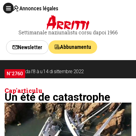
Annonces légales
Settimanale naziunalistu corsu dapoi 1966
Abbunamentu
Newsletter
da l’8 à u 14 di sittembre 2022
N°2760
Cap'artìculu
Un été de catastrophe