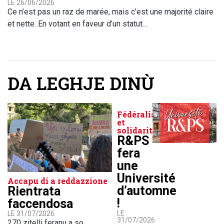
LE 26/06/2026
Ce n’est pas un raz de marée, mais c’est une majorité claire
et nette. En votant en faveur d’un statut…
DA LEGHJE DINÙ
Fédéralisme
et
solidarité
R&PS
fera
une
Université
Accapu di a reddazzione
d’automne
Rientrata
!
faccendosa
LE
LE 31/07/2026
31/07/2026
270 zitelli feranu a so