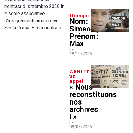
rientrata di sittembre 2026 in
e scole assuciative
Umagiu
Nom :
d’insignamentu immersivu
Simeoni,
Scola Corsa. È ssa rientrata…
Prénom :
Max
LE
18/10/2025
ARRITTI lance
un
appel
« Nous
reconstituons
nos
archives
! »
LE
08/08/2025