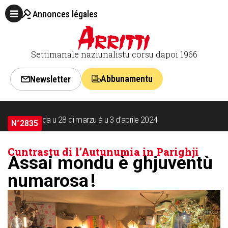
Annonces légales
Settimanale naziunalistu corsu dapoi 1966
Abbunamentu
Newsletter
da u 28 di marzu à u 3 d’aprile 2024
N°2835
Cuntrastu di l’Autunumia in Parighji
Assai mondu è ghjuventù
numarosa !