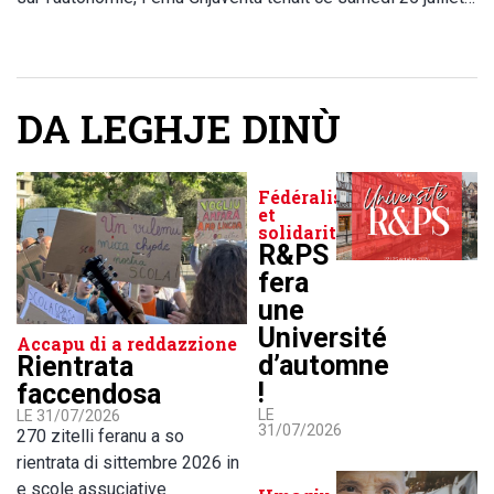
DA LEGHJE DINÙ
Fédéralisme
et
solidarité
R&PS
fera
une
Université
Accapu di a reddazzione
d’automne
Rientrata
!
faccendosa
LE
LE 31/07/2026
31/07/2026
270 zitelli feranu a so
rientrata di sittembre 2026 in
e scole assuciative