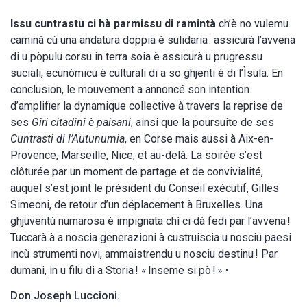
Issu cuntrastu ci hà parmissu di ramintà
ch’è no vulemu
caminà cù una andatura doppia è sulidaria : assicurà l’avvena
di u pòpulu corsu in terra soia è assicurà u prugressu
suciali, ecunòmicu è culturali di a so ghjenti è di l’Ìsula. En
conclusion, le mouvement a annoncé son intention
d’amplifier la dynamique collective à travers la reprise de
ses
Giri citadini è paisani
, ainsi que la poursuite de ses
Cuntrasti di l’Autunumia
, en Corse mais aussi à Aix-en-
Provence, Marseille, Nice, et au-delà. La soirée s’est
clôturée par un moment de partage et de convivialité,
auquel s’est joint le président du Conseil exécutif, Gilles
Simeoni, de retour d’un déplacement à Bruxelles. Una
ghjuventù numarosa è impignata chì ci dà fedi par l’avvena !
Tuccarà à a noscia generazioni à custruiscia u nosciu paesi
incù strumenti novi, ammaistrendu u nosciu destinu ! Par
dumani, in u filu di a Storia ! « Inseme si pò ! » •
Don Joseph Luccioni.