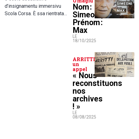
Umagiu
Nom :
d’insignamentu immersivu
Simeoni,
Scola Corsa. È ssa rientrata…
Prénom :
Max
LE
18/10/2025
ARRITTI lance
un
appel
« Nous
reconstituons
nos
archives
! »
LE
08/08/2025