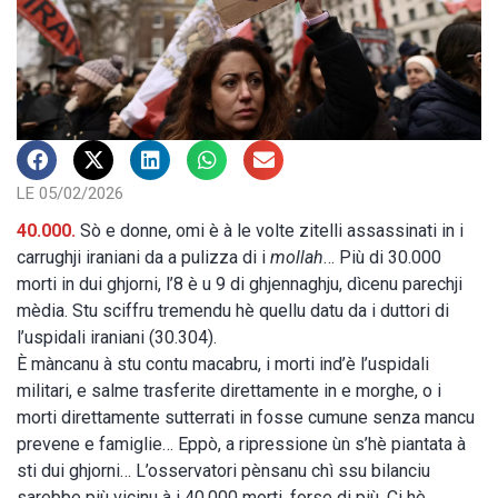
LE 05/02/2026
40.000.
Sò e donne, omi è à le volte zitelli assassinati in i
carrughji iraniani da a pulizza di i
mollah
… Più di 30.000
morti in dui ghjorni, l’8 è u 9 di ghjennaghju, dìcenu parechji
mèdia. Stu sciffru tremendu hè quellu datu da i duttori di
l’uspidali iraniani (30.304).
È màncanu à stu contu macabru, i morti ind’è l’uspidali
militari, e salme trasferite direttamente in e morghe, o i
morti direttamente sutterrati in fosse cumune senza mancu
prevene e famiglie… Eppò, a ripressione ùn s’hè piantata à
sti dui ghjorni… L’osservatori pènsanu chì ssu bilanciu
sarebbe più vicinu à i 40.000 morti, forse di più. Ci hè