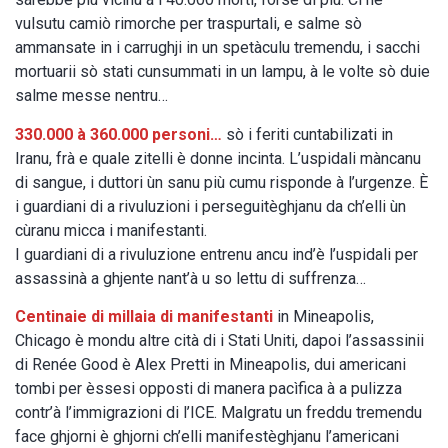
vulsutu camiò rimorche per traspurtali, e salme sò
ammansate in i carrughji in un spetàculu tremendu, i sacchi
mortuarii sò stati cunsummati in un lampu, à le volte sò duie
salme messe nentru…
330.000 à 360.000 personi…
sò i feriti cuntabilizati in
Iranu, frà e quale zitelli è donne incinta. L’uspidali màncanu
di sangue, i duttori ùn sanu più cumu risponde à l’urgenze. È
i guardiani di a rivuluzioni i perseguitèghjanu da ch’elli ùn
cùranu micca i manifestanti.
I guardiani di a rivuluzione entrenu ancu ind’è l’uspidali per
assassinà a ghjente nant’à u so lettu di suffrenza…
Centinaie di millaia di manifestanti
in Mineapolis,
Chicago è mondu altre cità di i Stati Uniti, dapoi l’assassinii
di Renée Good è Alex Pretti in Mineapolis, dui americani
tombi per èssesi opposti di manera pacìfica à a pulizza
contr’à l’immigrazioni di l’ICE. Malgratu un freddu tremendu
face ghjorni è ghjorni ch’elli manifestèghjanu l’americani