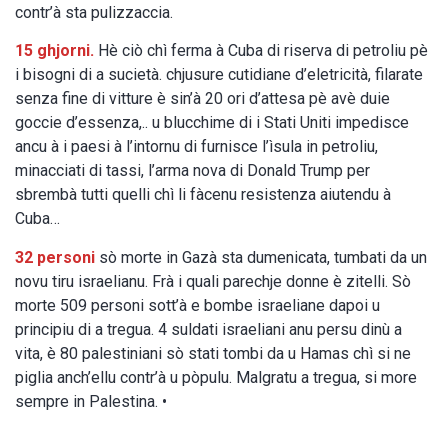
contr’à sta pulizzaccia.
15 ghjorni.
Hè ciò chì ferma à Cuba di riserva di petroliu pè
i bisogni di a sucietà. chjusure cutidiane d’eletricità, filarate
senza fine di vitture è sin’à 20 ori d’attesa pè avè duie
goccie d’essenza,.. u blucchime di i Stati Uniti impedisce
ancu à i paesi à l’intornu di furnisce l’ìsula in petroliu,
minacciati di tassi, l’arma nova di Donald Trump per
sbrembà tutti quelli chì li fàcenu resistenza aiutendu à
Cuba…
32 personi
sò morte in Gazà sta dumenicata, tumbati da un
novu tiru israelianu. Frà i quali parechje donne è zitelli. Sò
morte 509 personi sott’à e bombe israeliane dapoi u
principiu di a tregua. 4 suldati israeliani anu persu dinù a
vita, è 80 palestiniani sò stati tombi da u Hamas chì si ne
piglia anch’ellu contr’à u pòpulu. Malgratu a tregua, si more
sempre in Palestina. •