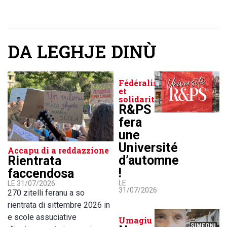
DA LEGHJE DINÙ
Fédéralisme
et
solidarité
R&PS
fera
une
Université
Accapu di a reddazzione
d’automne
Rientrata
!
faccendosa
LE
LE 31/07/2026
31/07/2026
270 zitelli feranu a so
rientrata di sittembre 2026 in
e scole assuciative
Umagiu