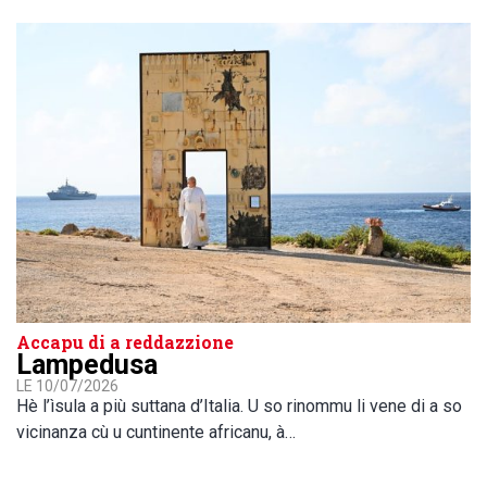
Accapu di a reddazzione
Lampedusa
LE 10/07/2026
Hè l’ìsula a più suttana d’Italia. U so rinommu li vene di a so
vicinanza cù u cuntinente africanu, à…