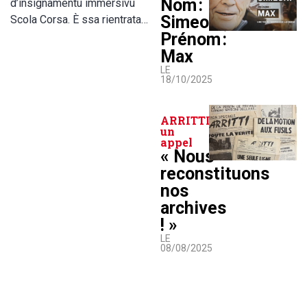
Nom :
d’insignamentu immersivu
Simeoni,
Scola Corsa. È ssa rientrata…
Prénom :
Max
LE
18/10/2025
ARRITTI lance
un
appel
« Nous
reconstituons
nos
archives
! »
LE
08/08/2025