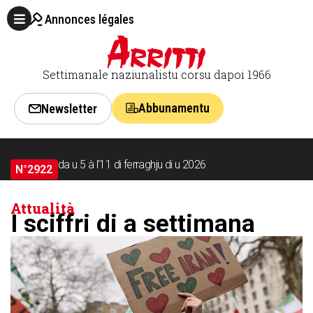
Annonces légales
Settimanale naziunalistu corsu dapoi 1966
Abbunamentu
Newsletter
da u 5 à l'11 di ferraghju di u 2026
N°2922
Attualità
I sciffri di a settimana