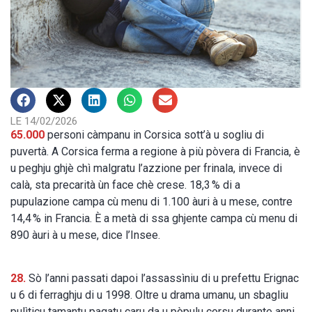
LE 14/02/2026
65.000
personi càmpanu in Corsica sott’à u sogliu di
puvertà. A Corsica ferma a regione à più pòvera di Francia, è
u peghju ghjè chì malgratu l’azzione per frinala, invece di
calà, sta precarità ùn face chè crese. 18,3 % di a
pupulazione campa cù menu di 1.100 àuri à u mese, contre
14,4 % in Francia. È a metà di ssa ghjente campa cù menu di
890 àuri à u mese, dice l’Insee.
28.
Sò l’anni passati dapoi l’assassìniu di u prefettu Erignac
u 6 di ferraghju di u 1998. Oltre u drama umanu, un sbagliu
pulìticu tamantu pagatu caru da u pòpulu corsu durante anni