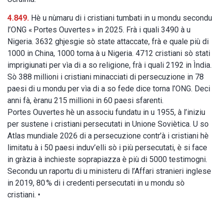
4.849.
Hè u nùmaru di i cristiani tumbati in u mondu secondu
l’ONG « Portes Ouvertes » in 2025. Frà i quali 3490 à u
Nigeria. 3632 ghjesgie sò state attaccate, frà e quale più di
1000 in China, 1000 torna à u Nigeria. 4712 cristiani sò stati
imprigiunati per vìa di a so religione, frà i quali 2192 in Ìndia.
Sò 388 millioni i cristiani minacciati di persecuzione in 78
paesi di u mondu per vìa di a so fede dice torna l’ONG. Deci
anni fà, èranu 215 millioni in 60 paesi sfarenti.
Portes Ouvertes hè un associu fundatu in u 1955, à l’iniziu
per sustene i cristiani persecutati in Unione Soviètica. U so
Atlas mundiale 2026 di a persecuzione contr’à i cristiani hè
limitatu à i 50 paesi induv’elli sò i più persecutati, è si face
in gràzia à inchieste soprapiazza è più di 5000 testimogni.
Secondu un raportu di u ministeru di l’Affari stranieri inglese
in 2019, 80 % di i credenti persecutati in u mondu sò
cristiani. •