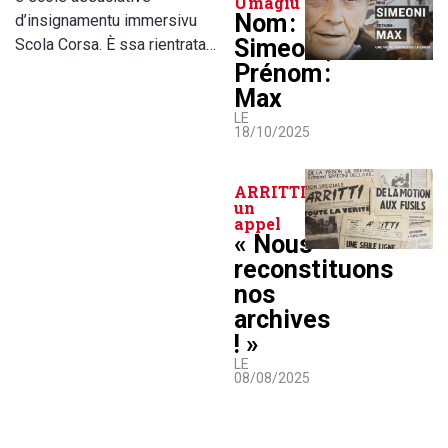
Umagiu
Nom :
d’insignamentu immersivu
Simeoni,
Scola Corsa. È ssa rientrata…
Prénom :
Max
LE
18/10/2025
ARRITTI lance
un
appel
« Nous
reconstituons
nos
archives
! »
LE
08/08/2025