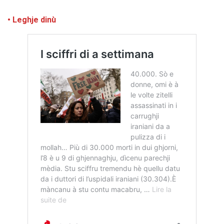
• Leghje dinù