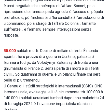
è anni, seguitatu da u scèmpiu di l’affare Bonnet, po a
ripressione di a famosa pista agrìcula è l’accusu di pòpulu
prefeticidiu, pò l’inchiesta ch’hà cundutta à l’arrestazione di
u commandò, po a strage di l’affare Colonna… tamante
suffrenze… è fèrmanu sempre interrugazioni senza
risposta.
55.000
suldati morti. Decine di millaie di feriti. È mondu
spariti… hè u prezzu di a guerra in Ucràinia, palisatu, à
làcrima à l’ochju, da Volodymyr Zelenszy di fronte à una
ghjurnalista di France 2. Senza parlà di i morti è di i feriti
civili… Sò quatr’anni di guerra, è un bilanciu finale chì serà
bellu di più tremendu.
U Centru di i stùdii stratègichi è internaziunali (CSIS), ONG
internaziunale, evalueghju ellu à sicuramente trà 100.000 à
140.000 i suldati ucrainiani tumbati dapoi ssu maladettu 24
di ferraghju 2022 è l’invasione imperialista rùssia in
Ucràinia.