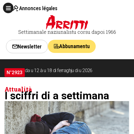
Annonces légales
Settimanale naziunalistu corsu dapoi 1966
Abbunamentu
Newsletter
da u 12 à u 18 di ferraghju di u 2026
N°2923
Attualità
I sciffri di a settimana