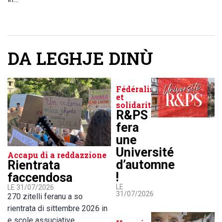
DA LEGHJE DINÙ
Fédéralisme
et
solidarité
R&PS
fera
une
Université
Accapu di a reddazzione
d’automne
Rientrata
!
faccendosa
LE
LE 31/07/2026
31/07/2026
270 zitelli feranu a so
rientrata di sittembre 2026 in
e scole assuciative