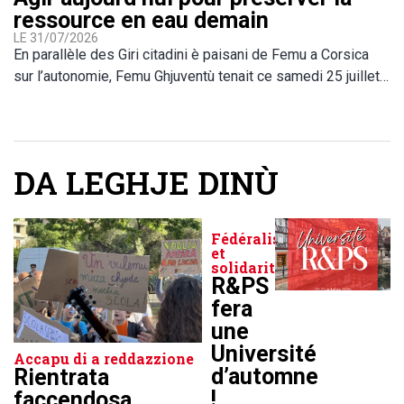
ressource en eau demain
LE 31/07/2026
En parallèle des Giri citadini è paisani de Femu a Corsica
sur l’autonomie, Femu Ghjuventù tenait ce samedi 25 juillet…
DA LEGHJE DINÙ
Fédéralisme
et
solidarité
R&PS
fera
une
Université
Accapu di a reddazzione
d’automne
Rientrata
!
faccendosa