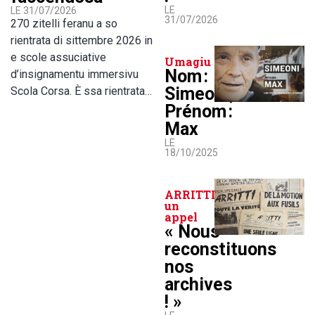
LE
LE 31/07/2026
31/07/2026
270 zitelli feranu a so
rientrata di sittembre 2026 in
e scole assuciative
Umagiu
Nom :
d’insignamentu immersivu
Simeoni,
Scola Corsa. È ssa rientrata…
Prénom :
Max
LE
18/10/2025
ARRITTI lance
un
appel
« Nous
reconstituons
nos
archives
! »