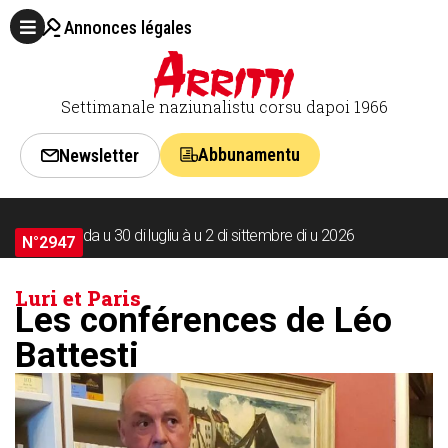
Annonces légales
Settimanale naziunalistu corsu dapoi 1966
Abbunamentu
Newsletter
da u 30 di lugliu à u 2 di sittembre di u 2026
N°2947
Luri et Paris
Les conférences de Léo
Battesti