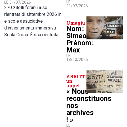
LE
LE 31/07/2026
31/07/2026
270 zitelli feranu a so
rientrata di sittembre 2026 in
e scole assuciative
Umagiu
Nom :
d’insignamentu immersivu
Simeoni,
Scola Corsa. È ssa rientrata…
Prénom :
Max
LE
18/10/2025
ARRITTI lance
un
appel
« Nous
reconstituons
nos
archives
! »
LE