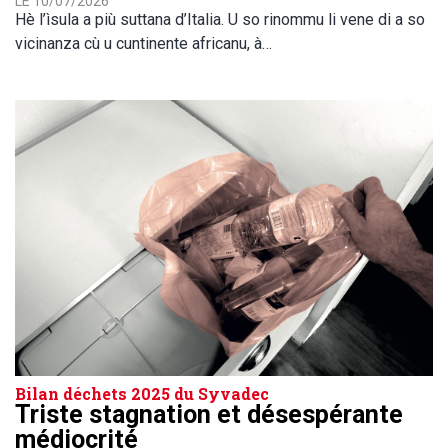
LE 10/07/2026
Hè l’ìsula a più suttana d’Italia. U so rinommu li vene di a so
vicinanza cù u cuntinente africanu, à…
Bilan déchets 2025 du Syvadec
Triste stagnation et désespérante
médiocrité