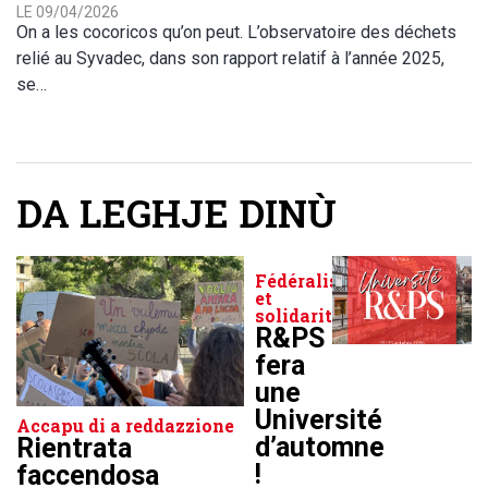
LE 09/04/2026
On a les cocoricos qu’on peut. L’observatoire des déchets
relié au Syvadec, dans son rapport relatif à l’année 2025,
se…
DA LEGHJE DINÙ
Fédéralisme
et
solidarité
R&PS
fera
une
Université
Accapu di a reddazzione
d’automne
Rientrata
!
faccendosa