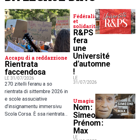
Fédéralisme
et
solidarité
R&PS
fera
une
Université
Accapu di a reddazzione
d’automne
Rientrata
!
faccendosa
LE
LE 31/07/2026
31/07/2026
270 zitelli feranu a so
rientrata di sittembre 2026 in
e scole assuciative
Umagiu
Nom :
d’insignamentu immersivu
Simeoni,
Scola Corsa. È ssa rientrata…
Prénom :
Max
LE