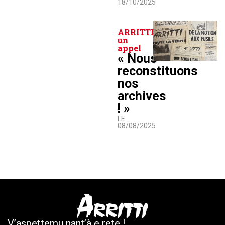
18/10/2025
ARRITTI lance
un
appel
« Nous
reconstituons
nos
archives
! »
LE
08/08/2025
V’aspettemu nant’à e rete !