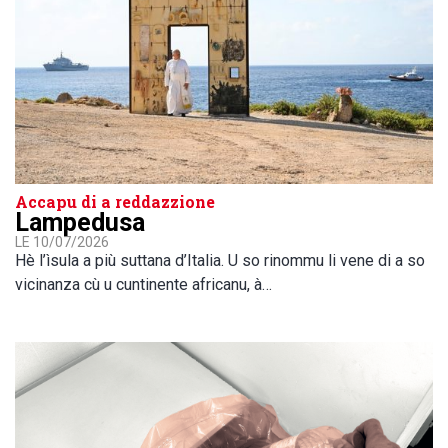
Accapu di a reddazzione
Lampedusa
LE 10/07/2026
Hè l’ìsula a più suttana d’Italia. U so rinommu li vene di a so
vicinanza cù u cuntinente africanu, à…