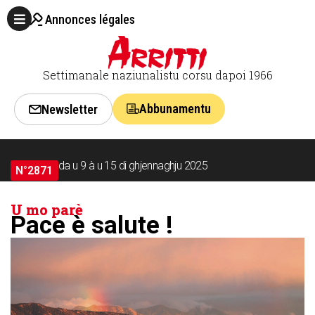
Annonces légales
Settimanale naziunalistu corsu dapoi 1966
Abbunamentu
Newsletter
da u 9 à u 15 di ghjennaghju 2025
N°2871
U mo parè
Pace è salute !