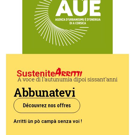
Sustenite
A voce di l'autunumia dipoi sissant'anni
Abbunatevi
Découvrez nos offres
Arritti ùn pò campà senza voi !