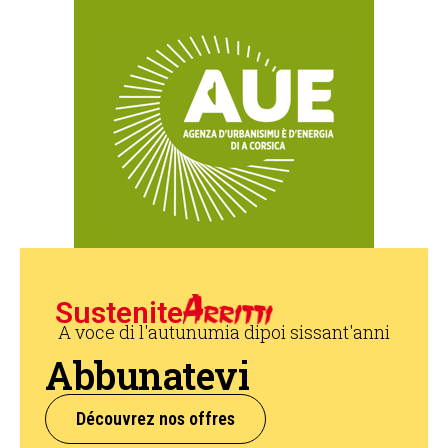
Sustenite
A voce di l'autunumia dipoi sissant'anni
Abbunatevi
Découvrez nos offres