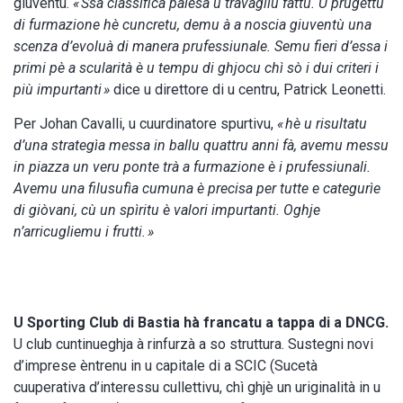
giuventù.
« Ssa classìfica palesa u travagliu fattu. U prugettu
di furmazione hè cuncretu, demu à a noscia giuventù una
scenza d’evoluà di manera prufessiunale. Semu fieri d’essa i
primi pè a scularità è u tempu di ghjocu chì sò i dui criteri i
più impurtanti »
dice u direttore di u centru, Patrick Leonetti.
Per Johan Cavalli, u cuurdinatore spurtivu,
« hè u risultatu
d’una strategìa messa in ballu quattru anni fà, avemu messu
in piazza un veru ponte trà a furmazione è i prufessiunali.
Avemu una filusufìa cumuna è precisa per tutte e categurìe
di giòvani, cù un spìritu è valori impurtanti.
Oghje
n’arricugliemu i frutti. »
U Sporting Club di Bastia hà francatu a tappa di a DNCG.
U club cuntinueghja à rinfurzà a so struttura. Sustegni novi
d’imprese èntrenu in u capitale di a SCIC (Sucetà
cuuperativa d’interessu cullettivu, chì ghjè un uriginalità in u