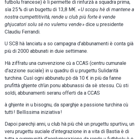
futbolu francese) è li permette di rinfurzà a squadra prima,
sìa 25 % di un bugettu di 13,8 M€.
« U scopu hè di mantene a
nostra cumpettitività, rende u club più forte è vende
ghjucatori solu sè no vulemu vende »
dice u presidente
Claudiu Ferrandi.
U SCB hà lanciatu a so campagna d’abbunamenti è conta già
più di 2000 abbunati in duie settimane.
Hà ziffratu una cunvenzione cù a CCAS (centru cumunale
d’azzione suciale) in u quadru di u prugettu Sulidarità
turchina. Cusì ogni abbunatu pò dà 10 € in più da fanne
prufittà ghjente ch’ùn ponu abbunassi da sè stessu. Cù sti
soldi, abbunamenti seranu offerti da a CCAS
à ghjente in u bisognu, da sparghje a passione turchina cù
tutti ! Bellìssima iniziativa !
Dapoi parechji anni, u club hà più chè un prugettu spurtivu, un
veru prugettu suciale d’integrazione in a vita di Bastia è di
tutta a cummunità d’agglumerazione da rende u futbbolu è e