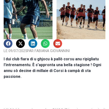
LE 09/07/2025
PAR FABIANA GIOVANNINI
I dui club fiara di u ghjocu à pallò corsu anu ripigliatu
l’intrenamentu. È s’appronta una bella stagione ! Ogni
annu sò decine di millaie di Corsi à campà di sta
passione.