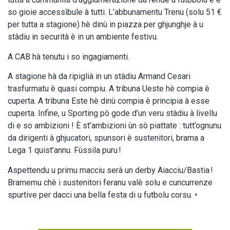
so gioie accessìbule à tutti. L’abbunamentu Trenu (solu 51 €
per tutta a stagione) hè dinù in piazza per ghjunghje à u
stàdiu in securità è in un ambiente festivu.
A CAB hà tenutu i so ingagiamenti.
A stagione hà da ripiglià in un stàdiu Armand Cesari
trasfurmatu è quasi compiu. A tribuna Ueste hè compia è
cuperta. A tribuna Este hè dinù compia è principia à esse
cuperta. Infine, u Sporting pò gode d’un veru stàdiu à livellu
di e so ambizioni ! È st’ambizioni ùn sò piattate : tutt’ognunu
da dirigenti à ghjucatori, spunsori è sustenitori, brama a
Lega 1 quist’annu. Fùssila puru !
Aspettendu u primu macciu serà un derby Aiacciu/Bastia !
Bramemu chè i sustenitori feranu valè solu e cuncurrenze
spurtive per dacci una bella festa di u futbolu corsu. •