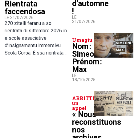
d’automne
Rientrata
!
faccendosa
LE
LE 31/07/2026
31/07/2026
270 zitelli feranu a so
rientrata di sittembre 2026 in
e scole assuciative
Umagiu
Nom :
d’insignamentu immersivu
Simeoni,
Scola Corsa. È ssa rientrata…
Prénom :
Max
LE
18/10/2025
ARRITTI lance
un
appel
« Nous
reconstituons
nos
archives