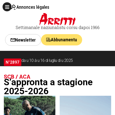
Annonces légales
Settimanale naziunalistu corsu dapoi 1966
Abbunamentu
Newsletter
da u 10 à u 16 di lugliu di u 2025
N°2897
SCB / ACA
S’appronta a stagione
2025-2026