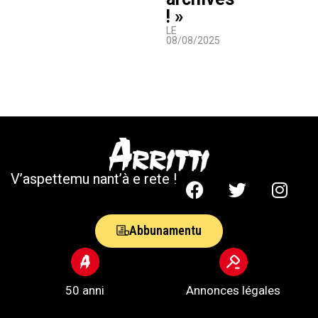
! »
LE
08/08/2025
V’aspettemu nant’à e rete !
Abbunamentu
50 anni
Annonces légales