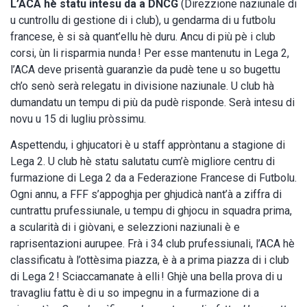
L’ACA hè statu intesu da a DNCG
(Direzzione naziunale di
u cuntrollu di gestione di i club), u gendarma di u futbolu
francese, è si sà quant’ellu hè duru. Ancu di più pè i club
corsi, ùn li risparmia nunda ! Per esse mantenutu in Lega 2,
l’ACA deve prisentà guaranzìe da pudè tene u so bugettu
ch’o senò serà relegatu in divisione naziunale. U club hà
dumandatu un tempu di più da pudè risponde. Serà intesu di
novu u 15 di lugliu pròssimu.
Aspettendu, i ghjucatori è u staff appròntanu a stagione di
Lega 2. U club hè statu salutatu cum’è migliore centru di
furmazione di Lega 2 da a Federazione Francese di Futbolu.
Ogni annu, a FFF s’appoghja per ghjudicà nant’à a ziffra di
cuntrattu prufessiunale, u tempu di ghjocu in squadra prima,
a scularità di i giòvani, e selezzioni naziunali è e
raprisentazioni aurupee. Frà i 34 club prufessiunali, l’ACA hè
classificatu à l’ottèsima piazza, è à a prima piazza di i club
di Lega 2 ! Sciaccamanate à elli ! Ghjè una bella prova di u
travagliu fattu è di u so impegnu in a furmazione di a