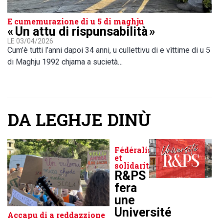
E cumemurazione di u 5 di maghju
« Un attu di rispunsabilità »
LE 03/04/2026
Cum’è tutti l’anni dapoi 34 anni, u cullettivu di e vìttime di u 5
di Maghju 1992 chjama a sucietà…
DA LEGHJE DINÙ
Fédéralisme
et
solidarité
R&PS
fera
une
Université
Accapu di a reddazzione