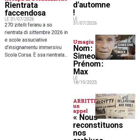
d’automne
Rientrata
!
faccendosa
LE
LE 31/07/2026
31/07/2026
270 zitelli feranu a so
rientrata di sittembre 2026 in
e scole assuciative
Umagiu
Nom :
d’insignamentu immersivu
Simeoni,
Scola Corsa. È ssa rientrata…
Prénom :
Max
LE
18/10/2025
ARRITTI lance
un
appel
« Nous
reconstituons
nos