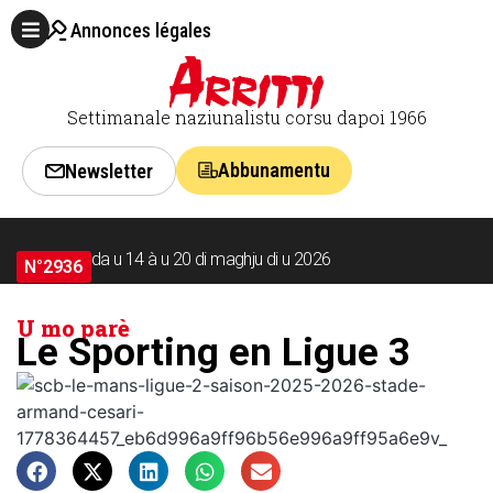
Annonces légales
Settimanale naziunalistu corsu dapoi 1966
Abbunamentu
Newsletter
da u 14 à u 20 di maghju di u 2026
N°2936
U mo parè
Le Sporting en Ligue 3