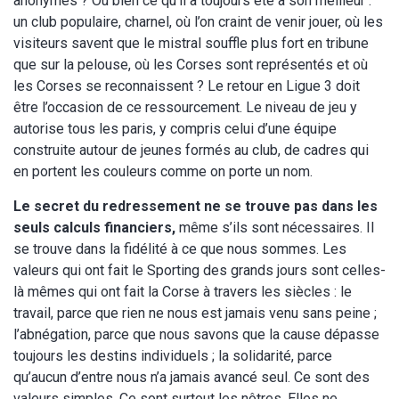
anonymes ? Ou bien ce qu’il a toujours été à son meilleur :
un club populaire, charnel, où l’on craint de venir jouer, où les
visiteurs savent que le mistral souffle plus fort en tribune
que sur la pelouse, où les Corses sont représentés et où
les Corses se reconnaissent ? Le retour en Ligue 3 doit
être l’occasion de ce ressourcement. Le niveau de jeu y
autorise tous les paris, y compris celui d’une équipe
construite autour de jeunes formés au club, de cadres qui
en portent les couleurs comme on porte un nom.
Le secret du redressement ne se trouve pas dans les
seuls calculs financiers,
même s’ils sont nécessaires. Il
se trouve dans la fidélité à ce que nous sommes. Les
valeurs qui ont fait le Sporting des grands jours sont celles-
là mêmes qui ont fait la Corse à travers les siècles : le
travail, parce que rien ne nous est jamais venu sans peine ;
l’abnégation, parce que nous savons que la cause dépasse
toujours les destins individuels ; la solidarité, parce
qu’aucun d’entre nous n’a jamais avancé seul. Ce sont des
valeurs simples. Ce sont surtout les nôtres. Elles ne