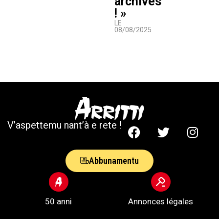
archives
! »
LE
08/08/2025
V’aspettemu nant’à e rete !
Abbunamentu
50 anni
Annonces légales