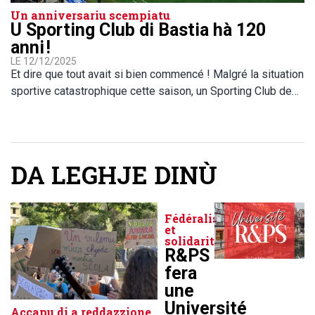
Un anniversariu scempiatu
U Sporting Club di Bastia hà 120
anni !
LE 12/12/2025
Et dire que tout avait si bien commencé ! Malgré la situation
sportive catastrophique cette saison, un Sporting Club de…
DA LEGHJE DINÙ
Fédéralisme
et
solidarité
R&PS
fera
une
Université
Accapu di a reddazzione